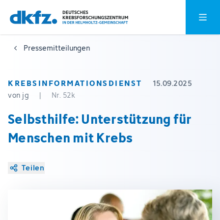
Zum
Zur
Hauptm
Hauptinhalt
Fußzeile
springen
springen
Pressemitteilungen
KREBSINFORMATIONSDIENST
15.09.2025
von jg
|
Nr. 52k
Selbsthilfe: Unterstützung für
Menschen mit Krebs
Teilen