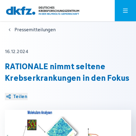
Zum
Zur
Hauptm
Hauptinhalt
Fußzeile
springen
springen
Pressemitteilungen
16.12.2024
RATIONALE nimmt seltene
Krebserkrankungen in den Fokus
Teilen