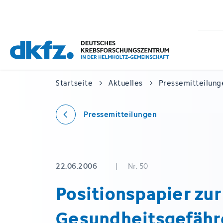
Zum
Zur
Hauptinhalt
Fußzeile
springen
springen
Startseite
Aktuelles
Pressemitteilung
Pressemitteilungen
22.06.2006
|
Nr. 50
Positionspapier zur
Gesundheitsgefähr