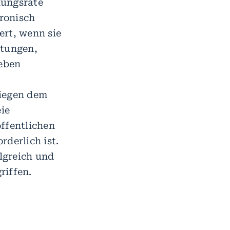
kungsrate
ronisch
ert, wenn sie
htungen,
eben
liegen dem
ie
öffentlichen
rderlich ist.
lgreich und
riffen.