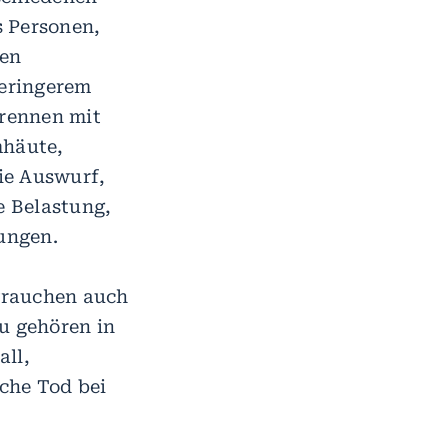
s Personen,
hen
eringerem
rennen mit
mhäute,
e Auswurf,
e Belastung,
ungen.
vrauchen auch
u gehören in
all,
che Tod bei