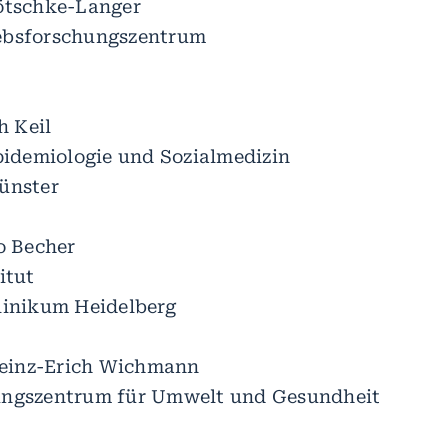
ötschke-Langer
ebsforschungszentrum
h Keil
Epidemiologie und Sozialmedizin
ünster
ko Becher
itut
linikum Heidelberg
 Heinz-Erich Wichmann
ungszentrum für Umwelt und Gesundheit