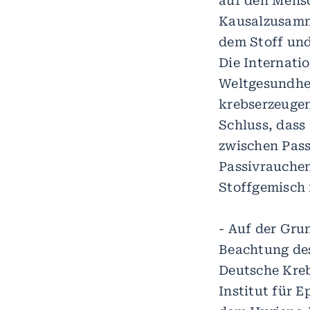
auf den Mens
Kausalzusamm
dem Stoff und
Die Internati
Weltgesundhei
krebserzeuge
Schluss, das
zwischen Pass
Passivrauchen
Stoffgemisch 
- Auf der Gru
Beachtung des
Deutsche Kre
Institut für 