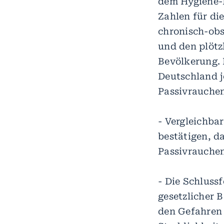
dem Hygiene-I
Zahlen für di
chronisch-ob
und den plötz
Bevölkerung. 
Deutschland j
Passivrauchen
- Vergleichba
bestätigen, d
Passivrauchen
- Die Schluss
gesetzlicher 
den Gefahren 