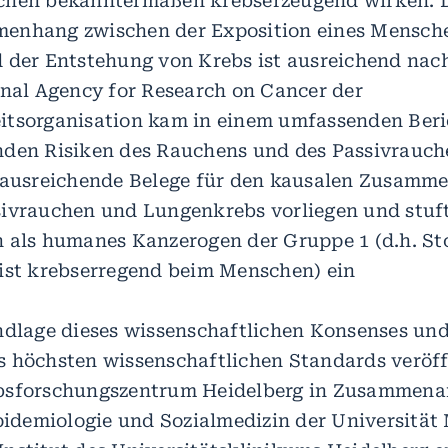
chen bekanntermaßen krebserzeugend wirken. 
enhang zwischen der Exposition eines Mensch
 der Entstehung von Krebs ist ausreichend nac
onal Agency for Research on Cancer der
tsorganisation kam in einem umfassenden Beri
nden Risiken des Rauchens und des Passivrauch
s ausreichende Belege für den kausalen Zusamm
ivrauchen und Lungenkrebs vorliegen und stufte
 als humanes Kanzerogen der Gruppe 1 (d.h. St
ist krebserregend beim Menschen) ein
ndlage dieses wissenschaftlichen Konsenses und
 höchsten wissenschaftlichen Standards veröff
bsforschungszentrum Heidelberg in Zusammena
Epidemiologie und Sozialmedizin der Universität