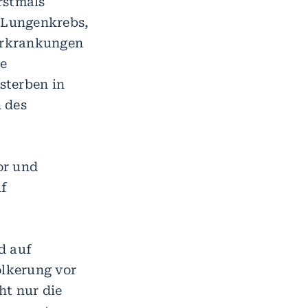
rstmals
r Lungenkrebs,
erkrankungen
he
sterben in
 des
or und
uf
d auf
ölkerung vor
ht nur die