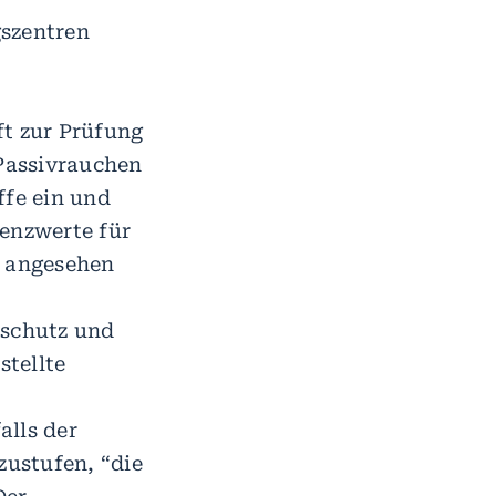
gszentren
t zur Prüfung
 Passivrauchen
ffe ein und
renzwerte für
l angesehen
sschutz und
stellte
alls der
zustufen, “die