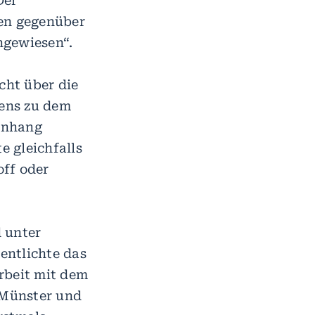
Der
en gegenüber
hgewiesen“.
cht über die
ens zu dem
enhang
 gleichfalls
off oder
 unter
entlichte das
rbeit mit dem
 Münster und