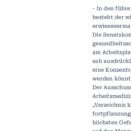
- In den führ
besteht der w
erwiesenermaß
Die Senatsko
gesundheitssc
am Arbeitspla
sah ausdrückl
eine Konzentr
werden könnt
Der Ausschuss
Arbeitsmedizi
„Verzeichnis 
fortpflanzung
höchsten Gefa