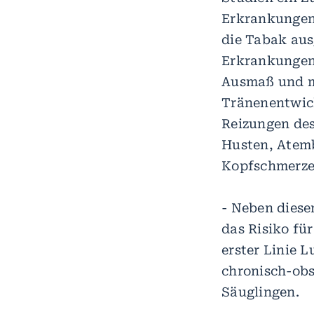
Erkrankungen 
die Tabak aus
Erkrankungen
Ausmaß und m
Tränenentwic
Reizungen de
Husten, Atemb
Kopfschmerzen
- Neben diese
das Risiko fü
erster Linie 
chronisch-obs
Säuglingen.