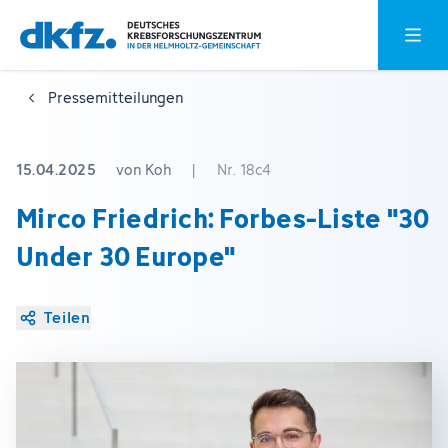
Zum
Zur
Hauptm
Hauptinhalt
Fußzeile
springen
springen
Pressemitteilungen
15.04.2025
von Koh
|
Nr. 18c4
Mirco Friedrich: Forbes-Liste "30
Under 30 Europe"
Teilen