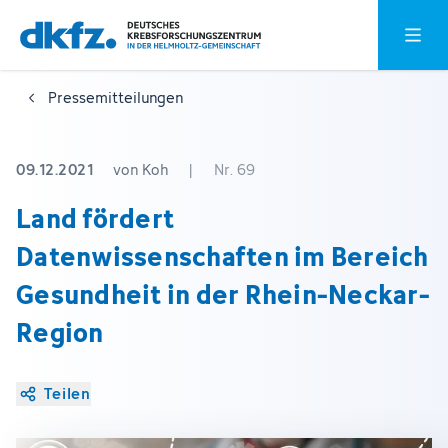
Zum
Zur
Hauptm
Hauptinhalt
Fußzeile
springen
springen
Pressemitteilungen
09.12.2021
von Koh
|
Nr. 69
Land fördert
Datenwissenschaften im Bereich
Gesundheit in der Rhein-Neckar-
Region
Teilen