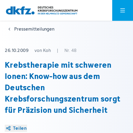
Zum
Zur
Hauptm
Hauptinhalt
Fußzeile
springen
springen
Pressemitteilungen
26.10.2009
von Koh
|
Nr. 48
Krebstherapie mit schweren
Ionen: Know-how aus dem
Deutschen
Krebsforschungszentrum sorgt
für Präzision und Sicherheit
Teilen