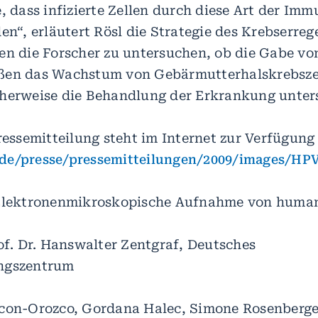
e, dass infizierte Zellen durch diese Art der I
en“, erläutert Rösl die Strategie des Krebserrege
en die Forscher zu untersuchen, ob die Gabe von
ßen das Wachstum von Gebärmutterhalskrebsze
herweise die Behandlung der Erkrankung unter
ressemitteilung steht im Internet zur Verfügung
de/presse/pressemitteilungen/2009/images/HPV
 Elektronenmikroskopische Aufnahme von huma
rof. Dr. Hanswalter Zentgraf, Deutsches
ngszentrum
con-Orozco, Gordana Halec, Simone Rosenberge