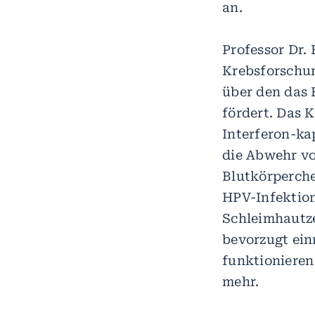
an.
Professor Dr.
Krebsforschu
über den das 
fördert. Das 
Interferon-ka
die Abwehr v
Blutkörperche
HPV-Infektion
Schleimhautzel
bevorzugt einn
funktionieren
mehr.