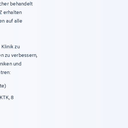
icher behandelt
Z erhalten
en auf alle
Klinik zu
en zu verbessern,
iniken und
tren:
te)
KTK, 8