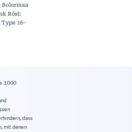
, Bolormaa
nk Rösl:
s Type 16–
s 3.000
e
und
assen
erhindern, dass
, mit denen