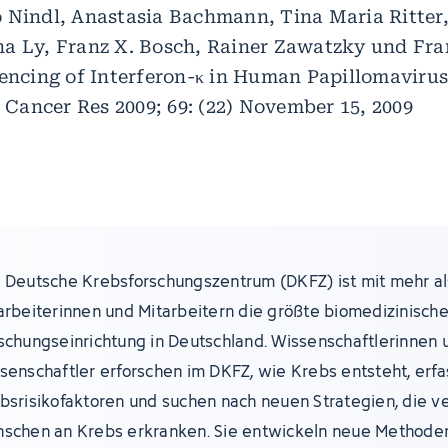
 Nindl, Anastasia Bachmann, Tina Maria Ritter
a Ly, Franz X. Bosch, Rainer Zawatzky und Fra
lencing of Interferon-κ in Human Papillomaviru
. Cancer Res 2009; 69: (22) November 15, 2009
 Deutsche Krebsforschungszentrum (DKFZ) ist mit mehr al
arbeiterinnen und Mitarbeitern die größte biomedizinisch
schungseinrichtung in Deutschland. Wissenschaftlerinnen 
senschaftler erforschen im DKFZ, wie Krebs entsteht, erf
bsrisikofaktoren und suchen nach neuen Strategien, die v
schen an Krebs erkranken. Sie entwickeln neue Methoden