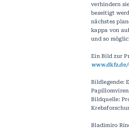
verhindern si
beseitigt werd
nächstes plan
kappa von au
und so möglic
Ein Bild zur P
www.dkfz.de/
Bildlegende:
Papillomviren
Bildquelle: P
Krebsforschu
Bladimiro Rin