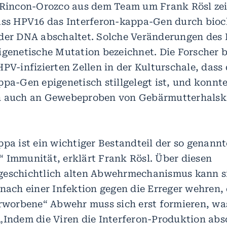
 Rincon-Orozco aus dem Team um Frank Rösl ze
ass HPV16 das Interferon-kappa-Gen durch bio
der DNA abschaltet. Solche Veränderungen des 
igenetische Mutation bezeichnet. Die Forscher 
PV-infizierten Zellen in der Kulturschale, dass
ppa-Gen epigenetisch stillgelegt ist, und konnt
n auch an Gewebeproben von Gebärmutterhalsk
ppa ist ein wichtiger Bestandteil der so genann
 Immunität, erklärt Frank Rösl. Über diesen
geschichtlich alten Abwehrmechanismus kann s
 nach einer Infektion gegen die Erreger wehren,
erworbene“ Abwehr muss sich erst formieren, was
„Indem die Viren die Interferon-Produktion abs