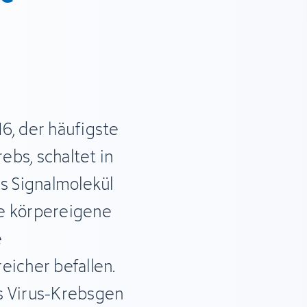
6, der häufigste
bs, schaltet in
es Signalmolekül
ie körpereigene
e
eicher befallen.
s Virus-Krebsgen