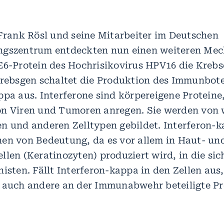
 Frank Rösl und seine Mitarbeiter im Deutschen
ngszentrum entdeckten nun einen weiteren Me
E6-Protein des Hochrisikovirus HPV16 die Kreb
Krebsgen schaltet die Produktion des Immunbot
ppa aus. Interferone sind körpereigene Proteine,
on Viren und Tumoren anregen. Sie werden von
n und anderen Zelltypen gebildet. Interferon-ka
en von Bedeutung, da es vor allem in Haut- un
len (Keratinozyten) produziert wird, in die sic
isten. Fällt Interferon-kappa in den Zellen aus,
 auch andere an der Immunabwehr beteiligte Pr