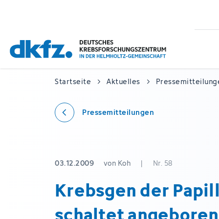
Zum
Zur
Hauptinhalt
Fußzeile
springen
springen
Startseite
Aktuelles
Pressemitteilung
Pressemitteilungen
03.12.2009
von Koh
|
Nr. 58
Krebsgen der Papil
schaltet angebore