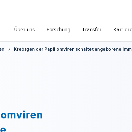
Über uns
Forschung
Transfer
Karrier
en
Krebsgen der Papillomviren schaltet angeborene Im
lomviren
ne