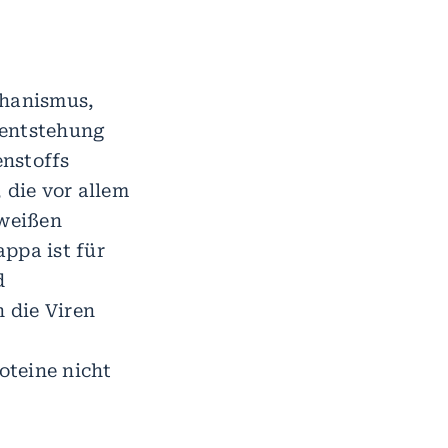
chanismus,
sentstehung
enstoffs
 die vor allem
 weißen
ppa ist für
d
h die Viren
oteine nicht