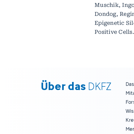
Muschik, Ingo
Dondog, Regin
Epigenetic Si
Positive Cells
Über das
DKFZ
Das
Mit
For
Wis
Kre
Men