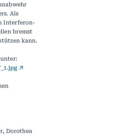
mmunabwehr
rs. Als
 Interferon-
llen bremst
stützen kann.
 unter:
_1.jpg
nen
r, Dorothea