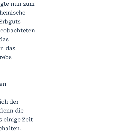
igte nun zum
chemische
Erbguts
beobachteten
 das
en das
rebs
ten
ich der
 denn die
 einige Zeit
chalten,