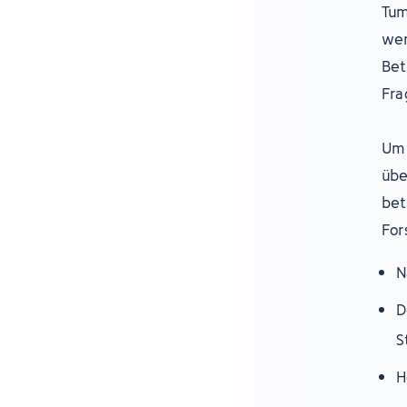
Tum
wer
Bet
Fra
Um 
übe
bet
For
N
D
S
H