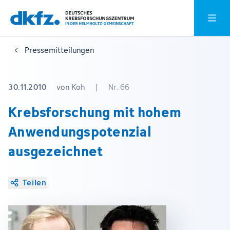
Zum
Zur
Hauptm
Hauptinhalt
Fußzeile
springen
springen
Pressemitteilungen
30.11.2010
von Koh
|
Nr. 66
Krebsforschung mit hohem
Anwendungspotenzial
ausgezeichnet
Teilen