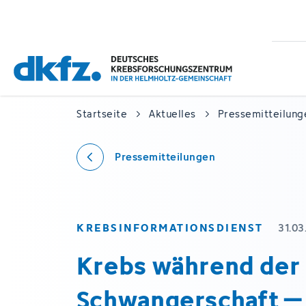
Zum
Zur
Hauptinhalt
Fußzeile
springen
springen
Startseite
Aktuelles
Pressemitteilung
Pressemitteilungen
KREBSINFORMATIONSDIENST
31.0
Krebs während der
Schwangerschaft –