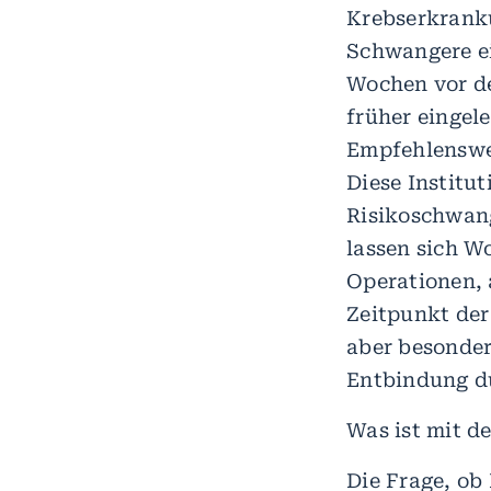
Krebserkranku
Schwangere ei
Wochen vor de
früher eingel
Empfehlenswer
Diese Institu
Risikoschwan
lassen sich W
Operationen, 
Zeitpunkt de
aber besonders
Entbindung du
Was ist mit de
Die Frage, ob