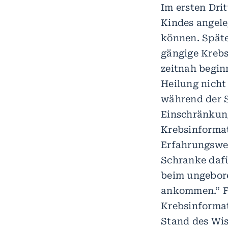
Im ersten Dri
Kindes angele
können. Späte
gängige Krebs
zeitnah begin
Heilung nicht
während der 
Einschränkung
Krebsinformat
Erfahrungswer
Schranke dafü
beim ungebore
ankommen.“ F
Krebsinformat
Stand des Wiss