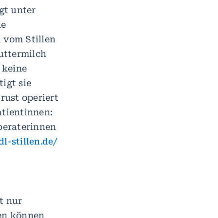
gt unter
ie
 vom Stillen
uttermilch
 keine
igt sie
rust operiert
atientinnen:
lberaterinnen
l-stillen.de/
t nur
uen können