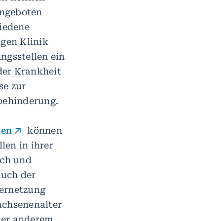
Angeboten
hiedene
igen Klinik
gsstellen ein
der Krankheit
se zur
rbehinderung.
len
können
len in ihrer
ich und
auch der
Vernetzung
achsenenalter
ter anderem