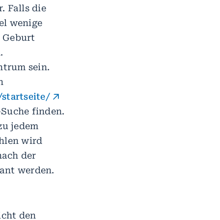
 Falls die
el wenige
e Geburt
.
ntrum sein.
n
/startseite/
-Suche finden.
zu jedem
hlen wird
nach der
lant werden.
icht den