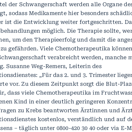
ttel der Schwangerschaft werden alle Organe d
gt, sodass Medikamente hier besonders schädli
r ist die Entwicklung weiter fortgeschritten. Da
behandlungen möglich. Die Therapie sollte, we
nen, um den Therapieerfolg und damit die ange
 zu gefährden. Viele Chemotherapeutika könne
Schwangerschaft verabreicht werden, manche m
. Susanne Weg-Remers, Leiterin des
ionsdienstes: „Für das 2. und 3. Trimester liege
te vor. Zu diesem Zeitpunkt sorgt die Blut-Plaz
r, dass viele Chemotherapeutika im Fruchtwas
nen Kind in einer deutlich geringeren Konzent
ragen zu Krebs beantworten Ärztinnen und Ärzt
ionsdienstes kostenlos, verständlich und auf d
ens – täglich unter 0800-420 30 40 oder via E-M