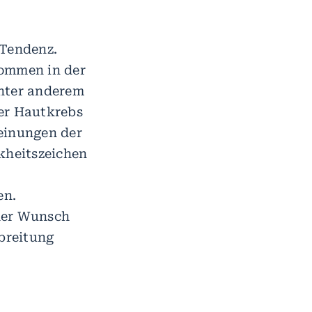
 Tendenz.
kommen in der
unter anderem
er Hautkrebs
einungen der
kheitszeichen
en.
der Wunsch
sbreitung