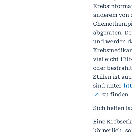
Krebsinformat
anderem von d
Chemotherapie
abgeraten. De
und werden d
Krebsmedikame
vielleicht Hil
oder bestrahl
Stillen ist au
sind unter
ht
zu finden.
Sich helfen l
Eine Krebserk
körperlich, s