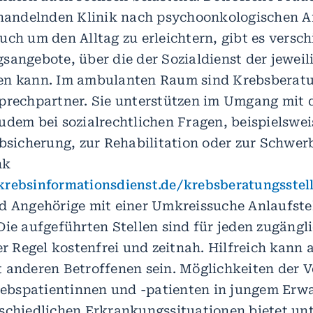
ehandelnden Klinik nach psychoonkologischen 
uch um den Alltag zu erleichtern, gibt es versc
sangebote, über die der Sozialdienst der jeweil
en kann. Im ambulanten Raum sind Krebsberatun
prechpartner. Sie unterstützen im Umgang mit 
udem bei sozialrechtlichen Fragen, beispielswei
Absicherung, zur Rehabilitation oder zur Schwe
nk
krebsinformationsdienst.de/krebsberatungsstel
d Angehörige mit einer Umkreissuche Anlaufstel
Die aufgeführten Stellen sind für jeden zugängl
er Regel kostenfrei und zeitnah. Hilfreich kann 
 anderen Betroffenen sein. Möglichkeiten der 
Krebspatientinnen und -patienten in jungem Erw
schiedlichen Erkrankungssituationen bietet un