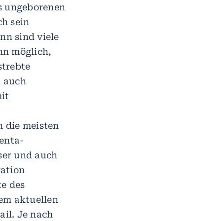
es ungeborenen
ch sein
nn sind viele
nn möglich,
strebte
n auch
it
n die meisten
enta-
ser und auch
ration
e des
em aktuellen
ail. Je nach