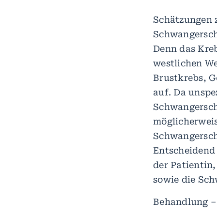
Schätzungen z
Schwangerscha
Denn das Kreb
westlichen We
Brustkrebs, 
auf. Da unspe
Schwangersch
möglicherweis
Schwangerscha
Entscheidend 
der Patientin
sowie die Sc
Behandlung –