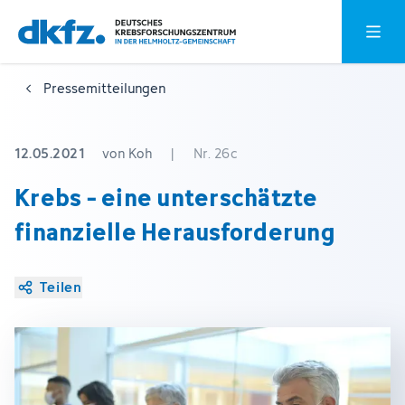
Zum
Zur
Hauptm
Hauptinhalt
Fußzeile
springen
springen
Pressemitteilungen
12.05.2021
von Koh
|
Nr. 26c
Krebs - eine unterschätzte
finanzielle Herausforderung
Teilen