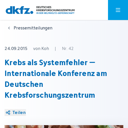
Zum
Zur
Hauptm
Hauptinhalt
Fußzeile
springen
springen
Pressemitteilungen
24.09.2015
von Koh
|
Nr. 42
Krebs als Systemfehler –
Internationale Konferenz am
Deutschen
Krebsforschungszentrum
Teilen