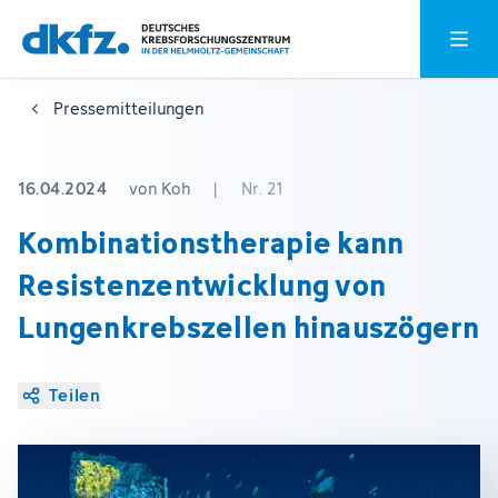
Zum
Zur
Hauptm
Hauptinhalt
Fußzeile
springen
springen
Pressemitteilungen
16.04.2024
von Koh
|
Nr. 21
Kombinationstherapie kann
Resistenzentwicklung von
Lungenkrebszellen hinauszögern
Teilen