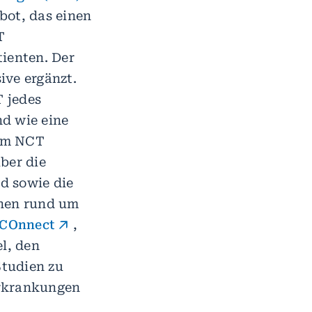
bot, das einen
T
tienten. Der
ive ergänzt.
 jedes
d wie eine
 am NCT
ber die
rd sowie die
onen rund um
COnnect
,
l, den
Studien zu
erkrankungen