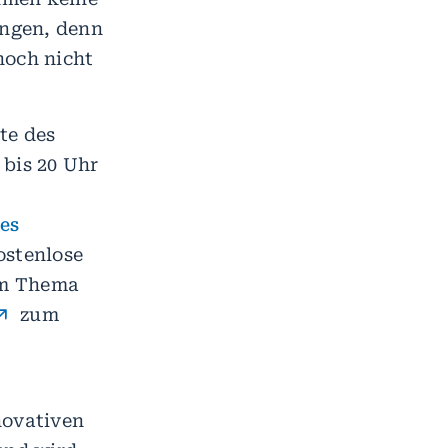
ungen, denn
noch nicht
te des
 bis 20 Uhr
es
ostenlose
um Thema
zum
novativen