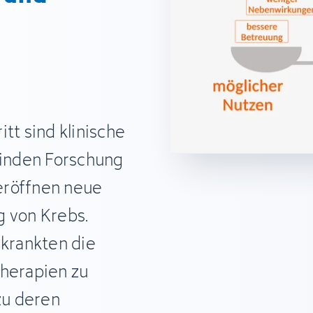
tt sind klinische
binden Forschung
eröffnen neue
g von Krebs.
rkrankten die
Therapien zu
zu deren