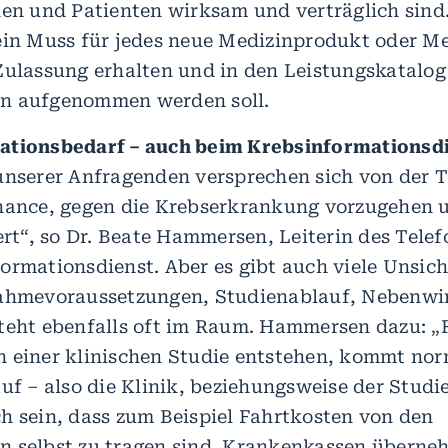
nen und Patienten wirksam und verträglich sind.
ein Muss für jedes neue Medizinprodukt oder M
Zulassung erhalten und in den Leistungskatalog
n aufgenommen werden soll.
ationsbedarf – auch beim Krebsinformationsd
unserer Anfragenden versprechen sich von der 
hance, gegen die Krebserkrankung vorzugehen 
ert“, so Dr. Beate Hammersen, Leiterin des Tele
ormationsdienst. Aber es gibt auch viele Unsich
nahmevoraussetzungen, Studienablauf, Nebenwi
teht ebenfalls oft im Raum. Hammersen dazu: „
 einer klinischen Studie entstehen, kommt nor
auf – also die Klinik, beziehungsweise der Studi
h sein, dass zum Beispiel Fahrtkosten von den
 selbst zu tragen sind. Krankenkassen überne