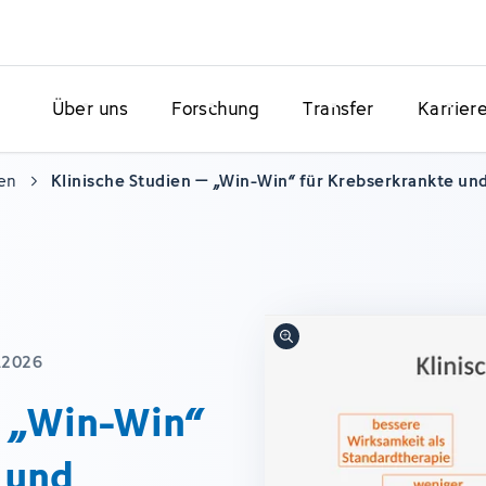
Über uns
Forschung
Transfer
Karrier
en
Klinische Studien – „Win-Win“ für Krebserkrankte un
.2026
– „Win-Win“
 und