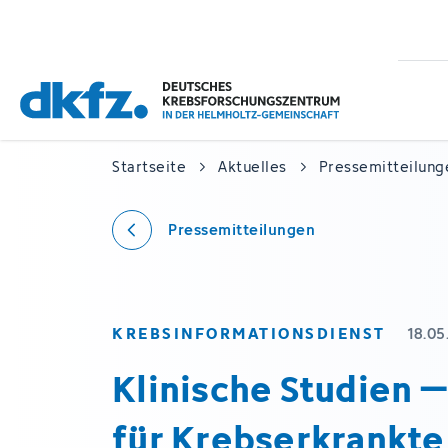
Zum
Zur
Hauptinhalt
Fußzeile
springen
springen
Startseite
Aktuelles
Pressemitteilung
Pressemitteilungen
KREBSINFORMATIONSDIENST
18.05
Klinische Studien 
für Krebserkrankte