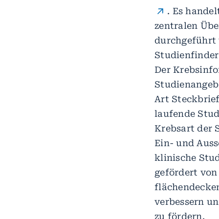
. Es handel
zentralen Übe
durchgeführt 
Studienfinder
Der Krebsinfo
Studienangebo
Art Steckbrie
laufende Stud
Krebsart der S
Ein- und Auss
klinische Stu
gefördert von
flächendecken
verbessern un
zu fördern.