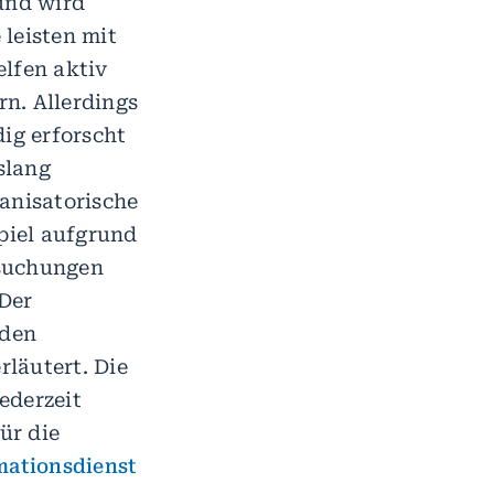
und wird
leisten mit
elfen aktiv
n. Allerdings
dig erforscht
slang
anisatorische
piel aufgrund
rsuchungen
Der
rden
läutert. Die
ederzeit
ür die
mationsdienst