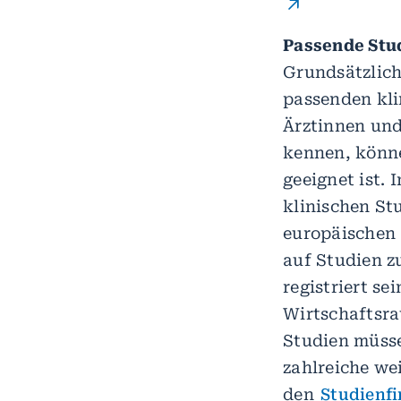
Passende Stu
Grundsätzlich
passenden kl
Ärztinnen und
kennen, könne
geeignet ist. 
klinischen St
europäischen
auf Studien z
registriert s
Wirtschaftsra
Studien müsse
zahlreiche wei
den
Studienf