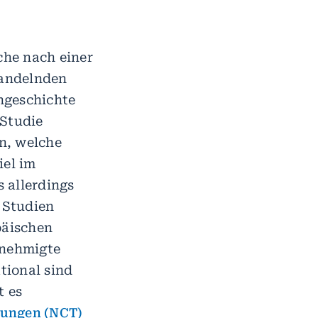
che nach einer
handelnden
ngeschichte
 Studie
en, welche
iel im
 allerdings
e Studien
päischen
enehmigte
tional sind
t es
kungen (NCT)