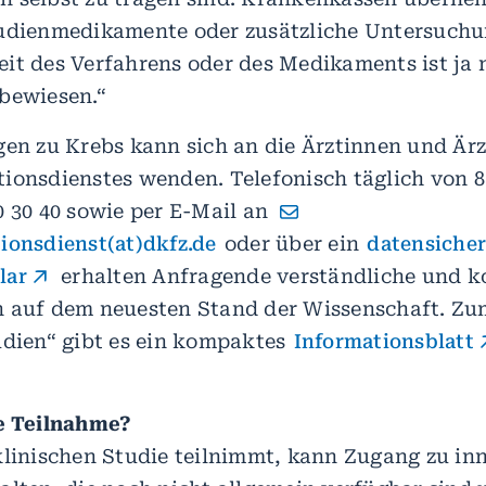
tudienmedikamente oder zusätzliche Untersuch
it des Verfahrens oder des Medikaments ist ja 
 bewiesen.“
gen zu Krebs kann sich an die Ärztinnen und Ärz
ionsdienstes wenden. Telefonisch täglich von 8
0 30 40 sowie per E-Mail an
ionsdienst(at)dkfz.de
oder über ein
datensicher
lar
erhalten Anfragende verständliche und k
n auf dem neuesten Stand der Wissenschaft. Z
udien“ gibt es ein kompaktes
Informationsblatt
e Teilnahme?
klinischen Studie teilnimmt, kann Zugang zu in