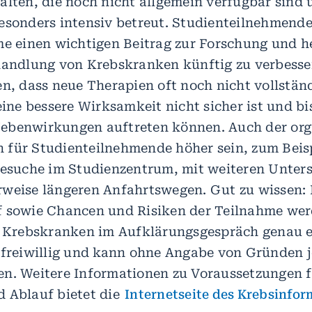
alten, die noch nicht allgemein verfügbar sind 
esonders intensiv betreut. Studienteilnehmende 
me einen wichtigen Beitrag zur Forschung und h
handlung von Krebskranken künftig zu verbesser
en, dass neue Therapien oft noch nicht vollstän
eine bessere Wirksamkeit nicht sicher ist und bi
ebenwirkungen auftreten können. Auch der org
für Studienteilnehmende höher sein, zum Beis
Besuche im Studienzentrum, mit weiteren Unte
weise längeren Anfahrtswegen. Gut zu wissen: 
f sowie Chancen und Risiken der Teilnahme we
n Krebskranken im Aufklärungsgespräch genau er
 freiwillig und kann ohne Angabe von Gründen j
n. Weitere Informationen zu Voraussetzungen f
 Ablauf bietet die
Internetseite des Krebsinfor