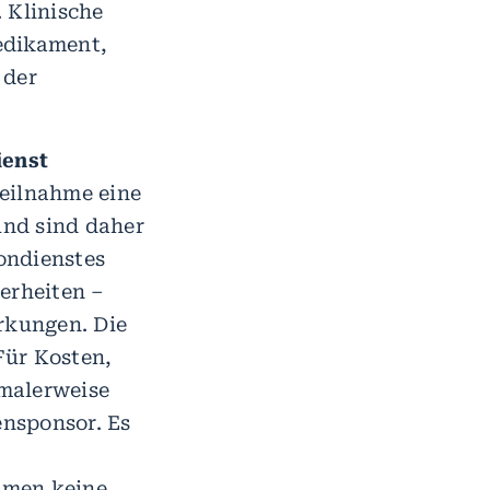
 Klinische
edikament,
 der
ienst
Teilnahme eine
und sind daher
fondienstes
erheiten –
rkungen. Die
Für Kosten,
malerweise
ensponsor. Es
hmen keine