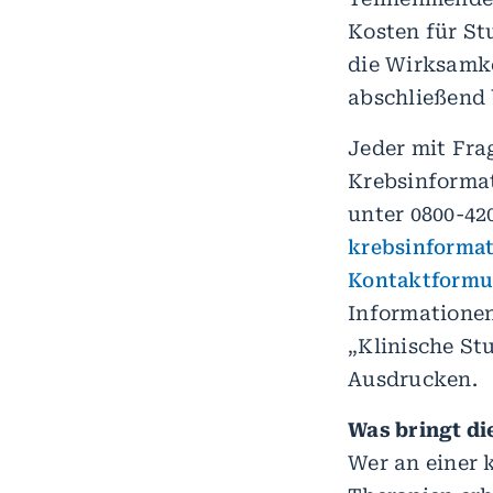
Kosten für S
die Wirksamke
abschließend
Jeder mit Fra
Krebsinformat
unter 0800-42
krebsinformat
Kontaktformu
Informatione
„Klinische St
Ausdrucken.
Was bringt di
Wer an einer 