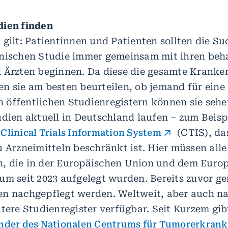
dien finden
 gilt: Patientinnen und Patienten sollten die Su
inischen Studie immer gemeinsam mit ihren be
 Ärzten beginnen. Da diese die gesamte Kranke
n sie am besten beurteilen, ob jemand für eine
In öffentlichen Studienregistern können sie seh
udien aktuell in Deutschland laufen – zum Beisp
Clinical Trials Information System
(CTIS), das
u Arzneimitteln beschränkt ist. Hier müssen all
ein, die in der Europäischen Union und dem Euro
um seit 2023 aufgelegt wurden. Bereits zuvor g
n nachgepflegt werden. Weltweit, aber auch na
tere Studienregister verfügbar. Seit Kurzem gib
inder des Nationalen Centrums für Tumorerkran