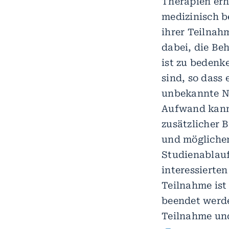
Therapien erh
medizinisch b
ihrer Teilnah
dabei, die Be
ist zu bedenk
sind, so dass 
unbekannte N
Aufwand kann 
zusätzlicher 
und möglicher
Studienablau
interessierte
Teilnahme ist
beendet werde
Teilnahme und