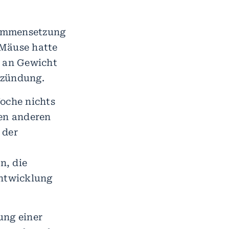
usammensetzung
 Mäuse hatte
t an Gewicht
tzündung.
oche nichts
den anderen
 der
n, die
Entwicklung
ung einer