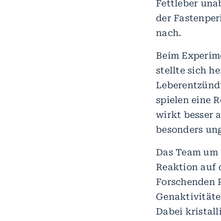
Fettleber un
der Fastenper
nach.
Beim Experime
stellte sich 
Leberentzündu
spielen eine 
wirkt besser a
besonders ung
Das Team um 
Reaktion auf 
Forschenden 
Genaktivitäte
Dabei kristal