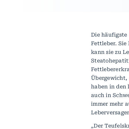
Die häufigste
Fettleber. Si
kann sie zu L
Steatohepatit
Fettlebererkr
Übergewicht, 
haben in den 
auch in Schwe
immer mehr au
Leberversagen
„Der Teufelsk