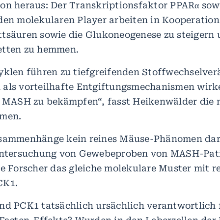
on heraus: Der Transkriptionsfaktor PPARα so
den molekularen Player arbeiten in Kooperatio
tsäuren sowie die Glukoneogenese zu steigern
etten zu hemmen.
yklen führen zu tiefgreifenden Stoffwechselve
 als vorteilhafte Entgiftungsmechanismen wirk
e MASH zu bekämpfen“, fasst Heikenwälder die
mmen.
sammenhänge kein reines Mäuse-Phänomen darst
 Untersuchung von Gewebeproben von MASH-Pat
ie Forscher das gleiche molekulare Muster mit r
CK1.
nd PCK1 tatsächlich ursächlich verantwortlich 