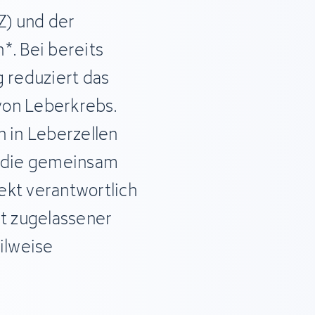
) und der
*. Bei bereits
reduziert das
von Leberkrebs.
n in Leberzellen
, die gemeinsam
ekt verantwortlich
nt zugelassener
ilweise