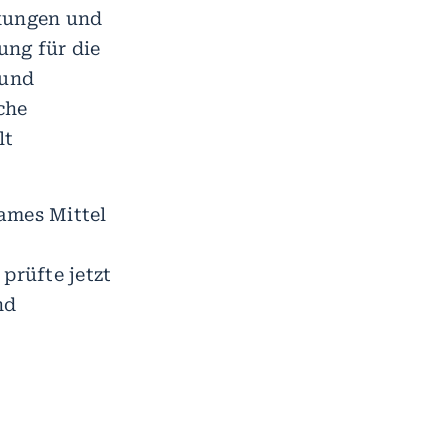
nkungen und
ung für die
 und
che
lt
sames Mittel
prüfte jetzt
nd