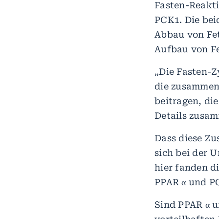
Fasten-Reakti
PCK1. Die bei
Abbau von Fet
Aufbau von F
„Die Fasten-Z
die zusammen
beitragen, di
Details zusa
Dass diese Zu
sich bei der
hier fanden d
PPAR α und P
Sind PPAR α u