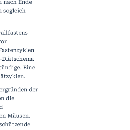
n nach Ende
n sogleich
allfastens
vor
Fastenzyklen
:2-Diätschema
tündige. Eine
ätzyklen.
ergründen der
n die
d
den Mäusen.
 schützende