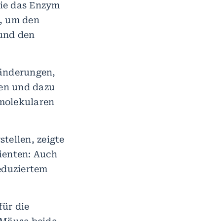
wie das Enzym
n, um den
 und den
ränderungen,
en und dazu
 molekularen
ellen, zeigte
ienten: Auch
eduziertem
für die