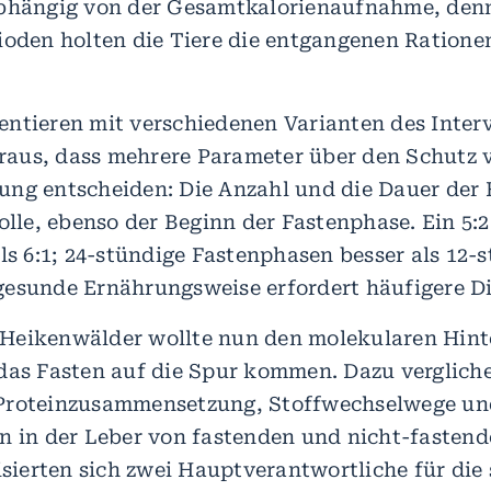
abhängig von der Gesamtkalorienaufnahme, den
ioden holten die Tiere die entgangenen Ratione
ntieren mit verschiedenen Varianten des Interv
heraus, dass mehrere Parameter über den Schutz 
ng entscheiden: Die Anzahl und die Dauer der 
Rolle, ebenso der Beginn der Fastenphase. Ein 5
ls 6:1; 24-stündige Fastenphasen besser als 12-s
esunde Ernährungsweise erfordert häufigere Di
Heikenwälder wollte nun den molekularen Hint
das Fasten auf die Spur kommen. Dazu vergliche
Proteinzusammensetzung, Stoffwechselwege un
n in der Leber von fastenden und nicht-fasten
lisierten sich zwei Hauptverantwortliche für die