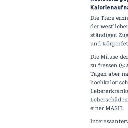
Kalorienauf
Die Tiere erh
der westliche
ständigen Zug
und Körperfet
Die Mäuse de
zu fressen (5:
Tagen aber na
hochkalorisch
Lebererkranku
Leberschäden 
einer MASH.
Interessanter