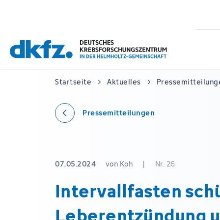
Zum
Zur
Hauptinhalt
Fußzeile
springen
springen
Startseite
Aktuelles
Pressemitteilung
Pressemitteilungen
07.05.2024
von Koh
|
Nr. 26
Intervallfasten sch
Leberentzündung 