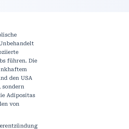
olische
 Unbehandelt
ziierte
bs führen. Die
rankhaftem
 und den USA
, sondern
ie Adipositas
len von
berentzündung