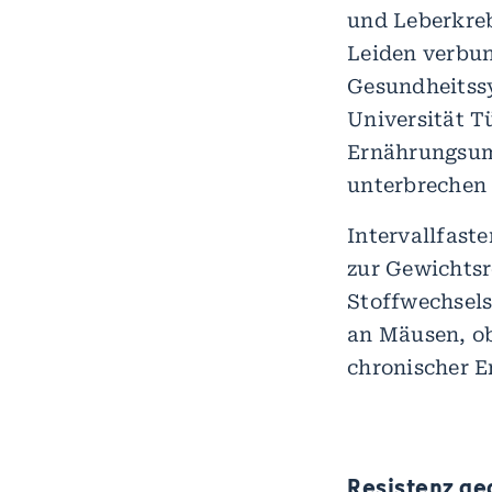
und Leberkreb
Leiden verbun
Gesundheitss
Universität T
Ernährungsums
unterbrechen
Intervallfaste
zur Gewichts
Stoffwechsels
an Mäusen, ob
chronischer 
Resistenz ge