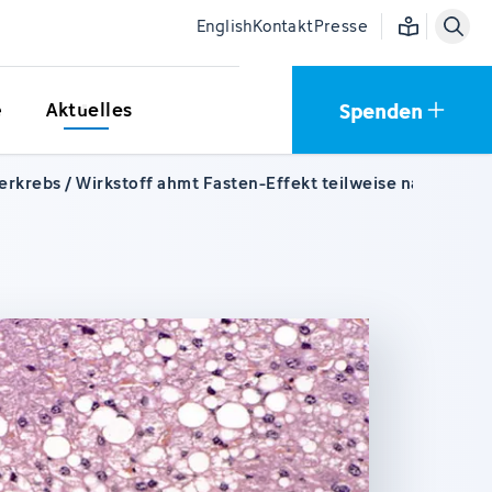
Einfache Sprac
English
Kontakt
Presse
Spenden
e
Aktuelles
rkrebs / Wirkstoff ahmt Fasten-Effekt teilweise nach