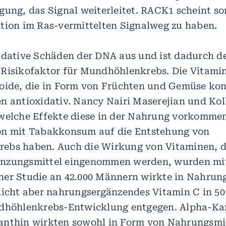
gung, das Signal weiterleitet. RACK1 scheint so
tion im Ras-vermittelten Signalweg zu haben.
idative Schäden der DNA aus und ist dadurch d
Risikofaktor für Mundhöhlenkrebs. Die Vitamin
oide, die in Form von Früchten und Gemüse ko
n antioxidativ. Nancy Nairi Maserejian und Kol
welche Effekte diese in der Nahrung vorkomme
on mit Tabakkonsum auf die Entstehung von
bs haben. Auch die Wirkung von Vitaminen, di
nzungsmittel eingenommen werden, wurden mit
er Studie an 42.000 Männern wirkte in Nahrun
nicht aber nahrungsergänzendes Vitamin C in 50
ndhöhlenkrebs-Entwicklung entgegen. Alpha-Ka
nthin wirkten sowohl in Form von Nahrungsmit