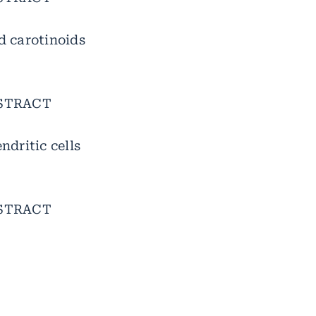
d carotinoids
ABSTRACT
ndritic cells
ABSTRACT