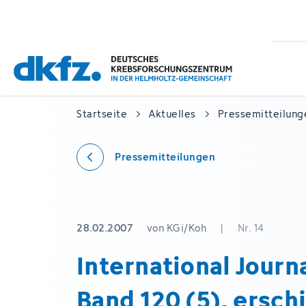
Zum
Zur
Hauptinhalt
Fußzeile
springen
springen
Startseite
Aktuelles
Pressemitteilung
Pressemitteilungen
28.02.2007
von KGi/Koh
|
Nr. 14
International Journa
Band 120 (5), ersch