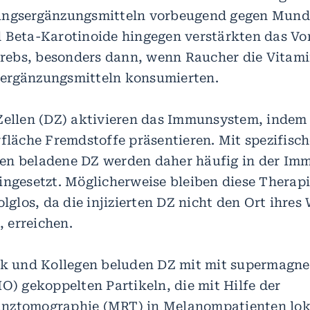
ungsergänzungsmitteln vorbeugend gegen Mund
d Beta-Karotinoide hingegen verstärkten das 
ebs, besonders dann, wenn Raucher die Vitami
ergänzungsmitteln konsumierten.
Zellen (DZ) aktivieren das Immunsystem, indem 
rfläche Fremdstoffe präsentieren. Mit spezifisc
en beladene DZ werden daher häufig in der Im
ingesetzt. Möglicherweise bleiben diese Therap
olglos, da die injizierten DZ nicht den Ort ihres
 erreichen.
jk und Kollegen beluden DZ mit mit supermagn
O) gekoppelten Partikeln, die mit Hilfe der
nztomographie (MRT) in Melanompatienten loka