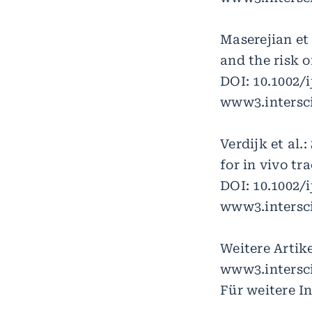
Maserejian et 
and the risk o
DOI: 10.1002/i
www3.intersc
Verdijk et al.
for in vivo tr
DOI: 10.1002/i
www3.intersc
Weitere Artik
www3.intersci
Für weitere I