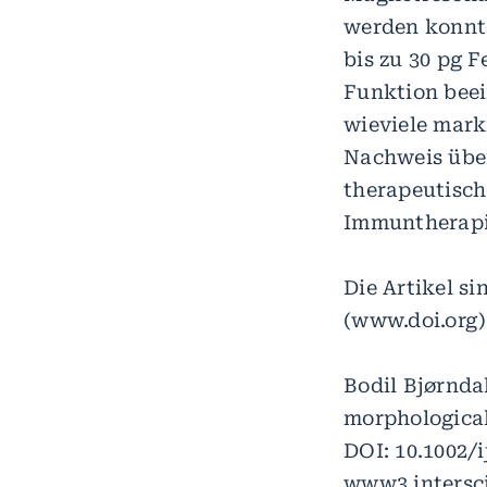
werden konnte
bis zu 30 pg 
Funktion beei
wieviele mark
Nachweis über
therapeutisch
Immuntherapie
Die Artikel s
(www.doi.org)
Bodil Bjørnda
morphological
DOI: 10.1002/i
www3.intersc