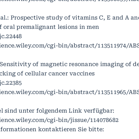
al.: Prospective study of vitamins C, E and A an
f oral premalignant lesions in men
jc.22448
ience.wiley.com/cgi-bin/abstract/113511974/
: Sensitivity of magnetic resonance imaging of de
acking of cellular cancer vaccines
jc.22385
ience.wiley.com/cgi-bin/abstract/113511965/
el sind unter folgendem Link verfügbar:
ence.wiley.com/cgi-bin/jissue/114078682
nformationen kontaktieren Sie bitte: