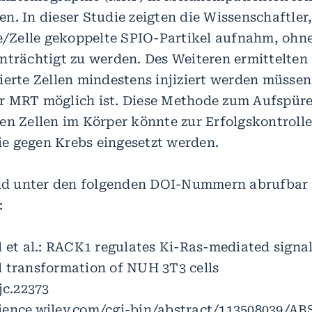
n. In dieser Studie zeigten die Wissenschaftler,
Fe/Zelle gekoppelte SPIO-Partikel aufnahm, ohne
nträchtigt zu werden. Des Weiteren ermittelten 
ierte Zellen mindestens injiziert werden müssen
 MRT möglich ist. Diese Methode zum Aufspüre
en Zellen im Körper könnte zur Erfolgskontrolle
 gegen Krebs eingesetzt werden.
ind unter den folgenden DOI-Nummern abrufbar
:
l et al.: RACK1 regulates Ki-Ras-mediated signa
 transformation of NUH 3T3 cells
jc.22373
ience.wiley.com/cgi-bin/abstract/113508039/