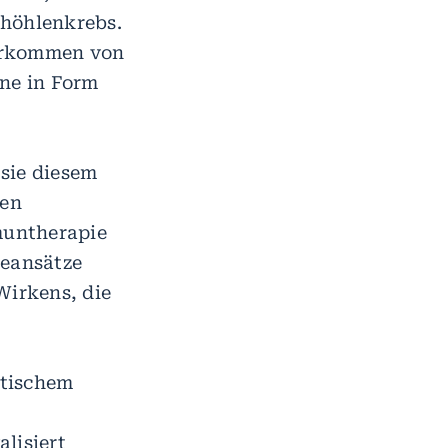
höhlenkrebs.
Vorkommen von
ne in Form
sie diesem
hen
muntherapie
ieansätze
 Wirkens, die
etischem
lisiert