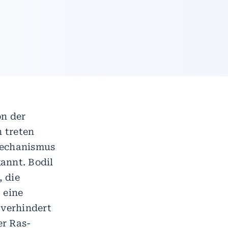
on der
 treten
Mechanismus
annt. Bodil
, die
 eine
verhindert
er Ras-