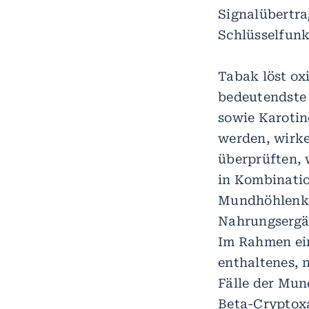
Signalübertra
Schlüsselfunk
Tabak löst ox
bedeutendste 
sowie Karotin
werden, wirke
überprüften, 
in Kombinati
Mundhöhlenkre
Nahrungsergä
Im Rahmen ein
enthaltenes, 
Fälle der Mu
Beta-Cryptoxa