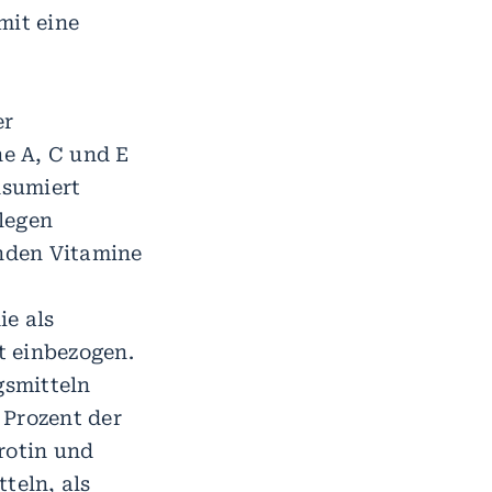
mit eine
er
e A, C und E
nsumiert
legen
nden Vitamine
e als
 einbezogen.
gsmitteln
 Prozent der
rotin und
teln, als