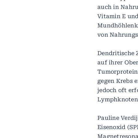
auch in Nahr
Vitamin E un
Mundhöhlenkr
von Nahrungs
Dendritische 
auf ihrer Obe
Tumorprotein
gegen Krebs e
jedoch oft erf
Lymphknoten,
Pauline Verdi
Eisenoxid (SPI
Magnetresona