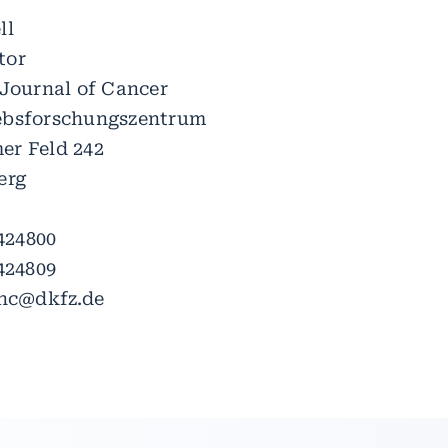
ll
tor
 Journal of Cancer
ebsforschungszentrum
er Feld 242
erg
 424800
424809
anc@dkfz.de