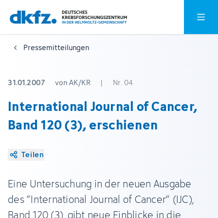
Zum
Zur
Hauptm
Hauptinhalt
Fußzeile
springen
springen
Pressemitteilungen
31.01.2007
von AK/KR
|
Nr. 04
International Journal of Cancer,
Band 120 (3), erschienen
Teilen
Eine Untersuchung in der neuen Ausgabe
des “International Journal of Cancer“ (IJC),
Band 120 (3), gibt neue Einblicke in die