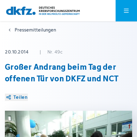
Zum
Zur
Hauptm
Hauptinhalt
Fußzeile
springen
springen
Pressemitteilungen
20.10.2014
|
Nr. 49c
Großer Andrang beim Tag der
offenen Tür von DKFZ und NCT
Teilen