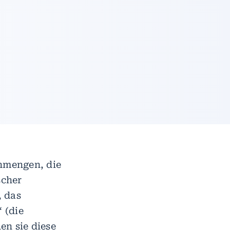
nmengen, die
scher
, das
 (die
en sie diese