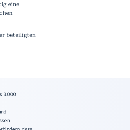
ig eine
schen
r beteiligten
s 3.000
e
und
assen
erhindern, dass