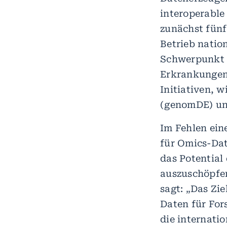
interoperable
zunächst fünf
Betrieb natio
Schwerpunkt d
Erkrankungen
Initiativen, 
(genomDE) und
Im Fehlen ein
für Omics-Da
das Potential
auszuschöpfe
sagt: „Das Zi
Daten für For
die internati