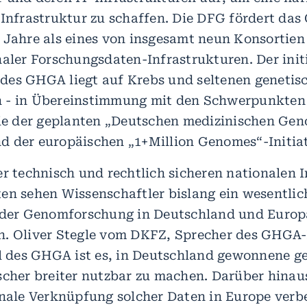
 Infrastruktur zu schaffen. Die DFG fördert da
 Jahre als eines von insgesamt neun Konsortien
naler Forschungsdaten-Infrastrukturen. Der init
es GHGA liegt auf Krebs und seltenen genetis
 - in Übereinstimmung mit den Schwerpunkten
wie der geplanten „Deutschen medizinischen Gen
 der europäischen „1+Million Genomes“-Initiat
er technisch und rechtlich sicheren nationalen 
ten sehen Wissenschaftler bislang ein wesentlic
 der Genomforschung in Deutschland und Europa
n. Oliver Stegle vom DKFZ, Sprecher des GHGA
el des GHGA ist es, in Deutschland gewonnene 
scher breiter nutzbar zu machen. Darüber hinau
onale Verknüpfung solcher Daten in Europe verb