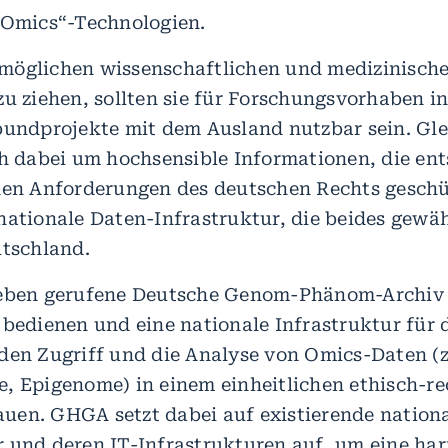
„Omics“-Technologien.
möglichen wissenschaftlichen und medizinisch
zu ziehen, sollten sie für Forschungsvorhaben i
bundprojekte mit dem Ausland nutzbar sein. Gle
ch dabei um hochsensible Informationen, die en
hen Anforderungen des deutschen Rechts gesch
nationale Daten-Infrastruktur, die beides gewähr
utschland.
Leben gerufene Deutsche Genom-Phänom-Archiv
bedienen und eine nationale Infrastruktur für d
den Zugriff und die Analyse von Omics-Daten (
, Epigenome) in einem einheitlichen ethisch-re
en. GHGA setzt dabei auf existierende nation
 und deren IT-Infrastrukturen auf, um eine har