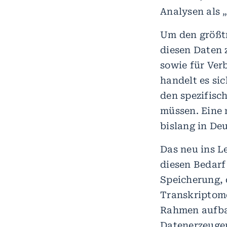
Analysen als 
Um den größt
diesen Daten 
sowie für Ver
handelt es si
den spezifisc
müssen. Eine 
bislang in De
Das neu ins 
diesen Bedarf 
Speicherung, 
Transkriptome
Rahmen aufbau
Datenerzeuger