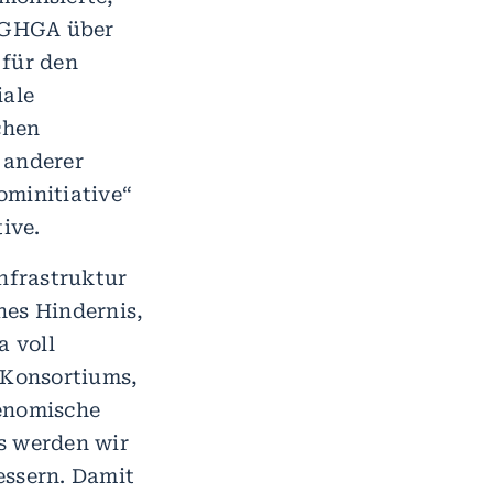
s GHGA über
 für den
iale
chen
 anderer
ominitiative“
ive.
Infrastruktur
hes Hindernis,
 voll
-Konsortiums,
genomische
s werden wir
essern. Damit