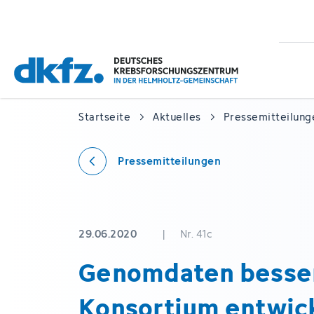
Zum
Zur
Hauptinhalt
Fußzeile
springen
springen
Startseite
Aktuelles
Pressemitteilung
Pressemitteilungen
29.06.2020
|
Nr. 41c
Genomdaten besser
Konsortium entwick