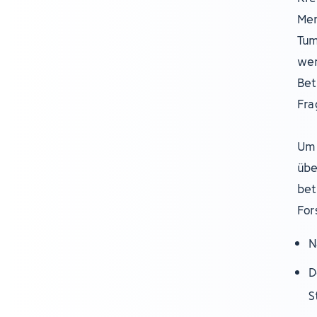
Men
Tum
wer
Bet
Fra
Um 
übe
bet
For
N
D
S