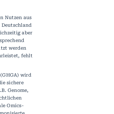
en Nutzen aus
n Deutschland
ichzeitig aber
tsprechend
ützt werden
leistet, fehlt
 (GHGA) wird
ie sichere
z.B. Genome,
chtlichen
ale Omics-
monisierte,