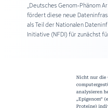
„Deutsches Genom-Phänom Arc
fördert diese neue Dateninfrast
als Teil der Nationalen Datenin
Initiative (NFDI) für zunächst fü
Nicht nur di
computergestü
analysieren h
„Epigenom“ (e
Proteine) ind