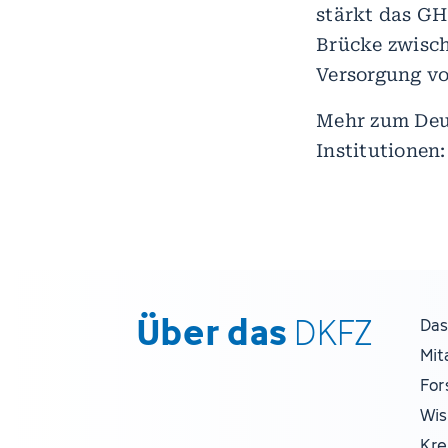
stärkt das GH
Brücke zwisc
Versorgung vo
Mehr zum Deut
Institutionen
Über das
DKFZ
Das
Mit
For
Wis
Kre