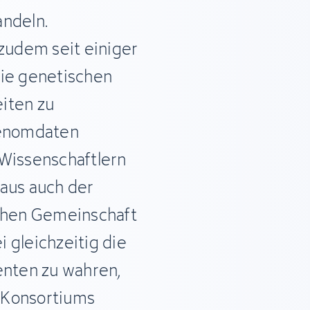
andeln.
udem seit einiger
die genetischen
iten zu
Genomdaten
 Wissenschaftlern
naus auch der
ichen Gemeinschaft
 gleichzeitig die
enten zu wahren,
n Konsortiums