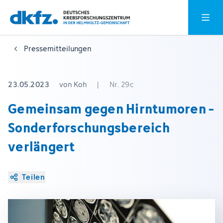
Zum
Zur
Hauptm
Hauptinhalt
Fußzeile
springen
springen
Pressemitteilungen
23.05.2023
von Koh
|
Nr. 29c
Gemeinsam gegen Hirntumoren -
Sonderforschungsbereich
verlängert
Teilen