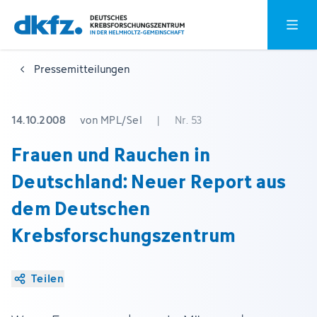
Zum
Zur
Hauptm
Hauptinhalt
Fußzeile
springen
springen
Pressemitteilungen
14.10.2008
von MPL/Sel
|
Nr. 53
Frauen und Rauchen in
Deutschland: Neuer Report aus
dem Deutschen
Krebsforschungszentrum
Teilen