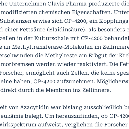
he Unternehmen Clavis Pharma produzierte die
 modifizierten chemischen Eigenschaften. Unte
Substanzen erwies sich CP-4200, ein Kopplung
 einer Fettsäure (Elaidinsäure), als besonders e
ellen in der Kulturschale mit CP-4200 behandelt
e an Methyltransferase-Molekülen im Zellinner
verschwinden die Methylreste am Erbgut der Kre
Tumorbremsen werden wieder reaktiviert. Die Fet
orscher, ermöglicht auch Zellen, die keine spez
eine haben, CP-4200 aufzunehmen. Möglicherwe
 direkt durch die Membran ins Zellinnere.
it von Azacytidin war bislang ausschließlich b
eukämie belegt. Um herauszufinden, ob CP-420
Wirkspektrum aufweist, verglichen die Forscher