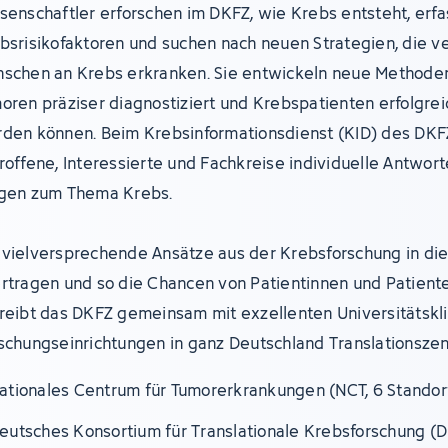
senschaftler erforschen im DKFZ, wie Krebs entsteht, erf
bsrisikofaktoren und suchen nach neuen Strategien, die v
schen an Krebs erkranken. Sie entwickeln neue Methoden
oren präziser diagnostiziert und Krebspatienten erfolgre
den können. Beim Krebsinformationsdienst (KID) des DKF
roffene, Interessierte und Fachkreise individuelle Antwort
gen zum Thema Krebs.
vielversprechende Ansätze aus der Krebsforschung in die 
rtragen und so die Chancen von Patientinnen und Patient
reibt das DKFZ gemeinsam mit exzellenten Universitätskl
schungseinrichtungen in ganz Deutschland Translationszen
ationales Centrum für Tumorerkrankungen (NCT, 6 Standor
eutsches Konsortium für Translationale Krebsforschung (D