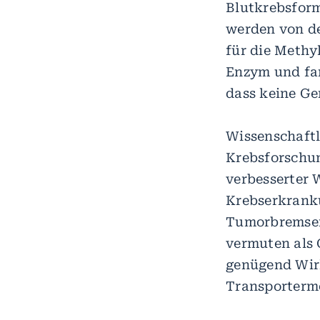
Blutkrebsform
werden von de
für die Methy
Enzym und fan
dass keine Ge
Wissenschaftl
Krebsforschu
verbesserter 
Krebserkrank
Tumorbremsen 
vermuten als 
genügend Wirk
Transportermo