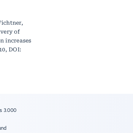
ichtner,
very of
on increases
10, DOI:
s 3.000
e
und