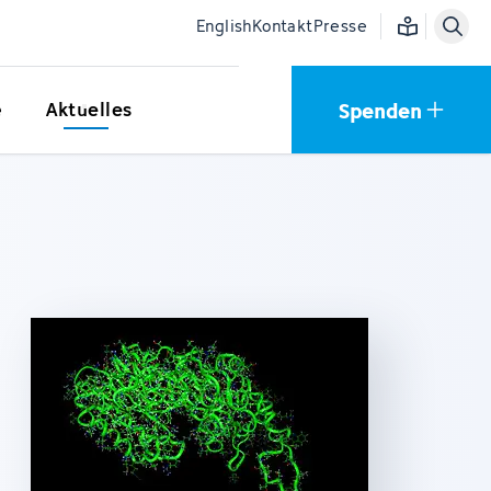
Einfache Sprac
English
Kontakt
Presse
Spenden
e
Aktuelles