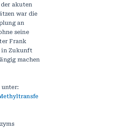
 der akuten
ätzen war die
plung an
ohne seine
iter Frank
 in Zukunft
gängig machen
 unter:
Methyltransfe
nzyms