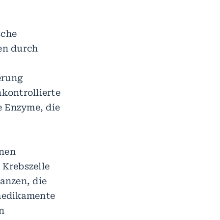
sche
den durch
erung
nkontrollierte
e Enzyme, die
nnen
 Krebszelle
anzen, die
smedikamente
n