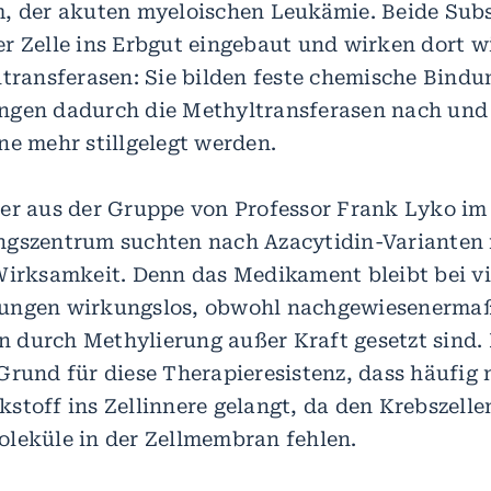
, der akuten myeloischen Leukämie. Beide Sub
r Zelle ins Erbgut eingebaut und wirken dort wi
ltransferasen: Sie bilden feste chemische Bind
gen dadurch die Methyltransferasen nach und 
ne mehr stillgelegt werden.
er aus der Gruppe von Professor Frank Lyko i
ngszentrum suchten nach Azacytidin-Varianten 
Wirksamkeit. Denn das Medikament bleibt bei vi
ungen wirkungslos, obwohl nachgewiesenerma
durch Methylierung außer Kraft gesetzt sind. 
Grund für diese Therapieresistenz, dass häufig 
stoff ins Zellinnere gelangt, da den Krebszell
leküle in der Zellmembran fehlen.