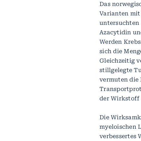
Das norwegisc
Varianten mit
untersuchten 
Azacytidin und
Werden Krebsz
sich die Meng
Gleichzeitig 
stillgelegte 
vermuten die F
Transportprot
der Wirkstoff
Die Wirksamke
myeloischen L
verbessertes 