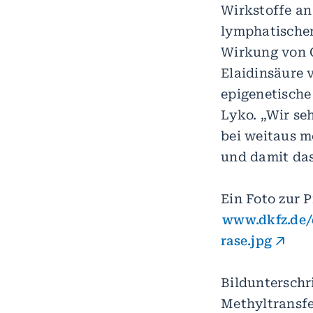
Wirkstoffe an
lymphatischen
Wirkung von C
Elaidinsäure 
epigenetische
Lyko. „Wir s
bei weitaus 
und damit da
Ein Foto zur P
www.dkfz.de/
rase.jpg
Bildunterschr
Methyltransf