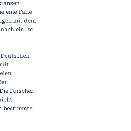
stanzen
e eine Falle
ungen mit dem
nach ein, so
m Deutschen
mit
elen
ßen
Die Forscher
nicht
en bestimmte