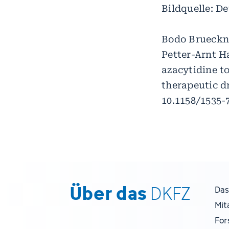
Bildquelle: D
Bodo Brueckne
Petter-Arnt H
azacytidine to
therapeutic d
10.1158/1535-
Über das
DKFZ
Das
Mit
For