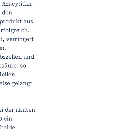
 Azacytidin-
r den
sprodukt aus
rfolgreich.
, verringert
en.
bszellen und
tsäure, so
iellen
ise gelangt
ei der akuten
0 ein
 beide