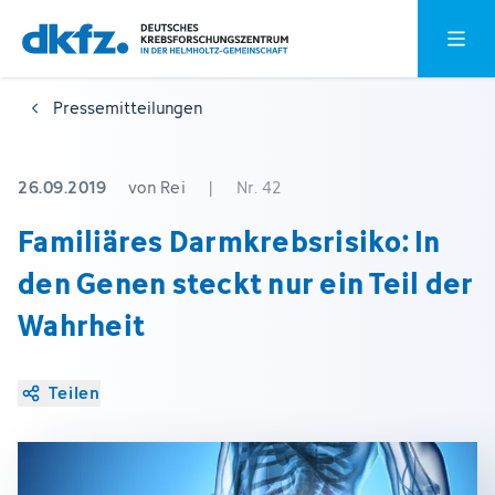
Zum
Zur
Hauptm
Hauptinhalt
Fußzeile
springen
springen
Pressemitteilungen
26.09.2019
von Rei
|
Nr. 42
Familiäres Darmkrebsrisiko: In
den Genen steckt nur ein Teil der
Wahrheit
Teilen