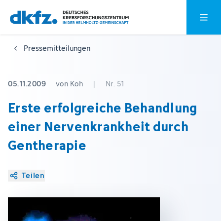
Zum
Zur
Hauptm
Hauptinhalt
Fußzeile
springen
springen
Pressemitteilungen
05.11.2009
von Koh
|
Nr. 51
Erste erfolgreiche Behandlung
einer Nervenkrankheit durch
Gentherapie
Teilen