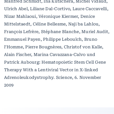
Manfred Schmidt, Ina Kutschera, Michel Vidaud,
Ulrich Abel, Liliane Dal-Cortivo, Laure Caccavelli,
Nizar Mahlaoui, Véronique Kiermer, Denice
Mittelstaedt, Céline Bellesme, Naji ba Lahlou,
François Lefrère, Stéphane Blanche, Muriel Audit,
Emmanuel Payen, Philippe Leboulch, Bruno
l’Homme, Pierre Bougnères, Christof von Kalle,
Alain Fischer, Marina Cavazzana-Calvo und
Patrick Aubourg: Hematopoietic Stem Cell Gene
Therapy With a Lentiviral Vector in X-linked
Adrenoleukodystrophy. Science, 6. November
2009