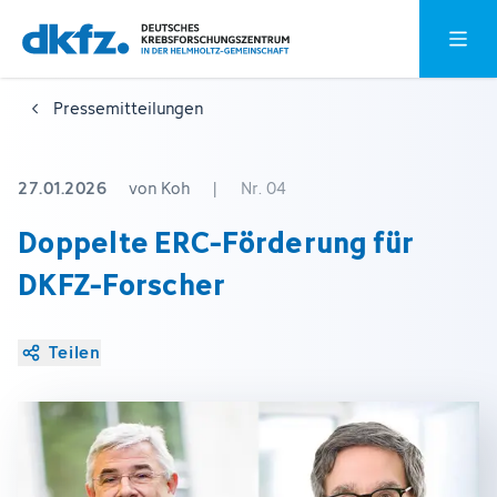
Zum
Zur
Hauptm
Hauptinhalt
Fußzeile
springen
springen
Pressemitteilungen
27.01.2026
von Koh
|
Nr. 04
Doppelte ERC-Förderung für
DKFZ-Forscher
Teilen