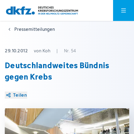
Zum
Zur
Hauptm
Hauptinhalt
Fußzeile
springen
springen
Pressemitteilungen
29.10.2012
von Koh
|
Nr. 54
Deutschlandweites Bündnis
gegen Krebs
Teilen