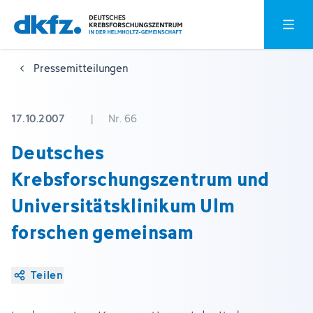
Zum
Zur
Hauptm
Hauptinhalt
Fußzeile
springen
springen
Pressemitteilungen
17.10.2007
|
Nr. 66
Deutsches
Krebsforschungszentrum und
Universitätsklinikum Ulm
forschen gemeinsam
Teilen