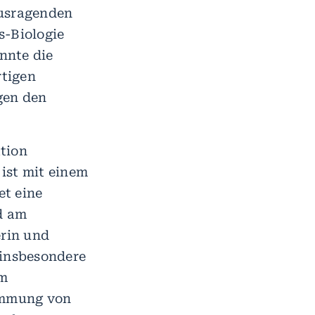
rausragenden
s-Biologie
nnte die
rtigen
gen den
tion
ist mit einem
et eine
d am
erin und
 insbesondere
im
Hemmung von