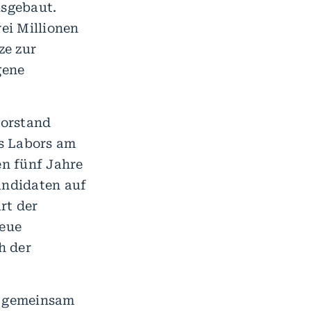
sgebaut.
rei Millionen
ze zur
gene
vorstand
es Labors am
en fünf Jahre
andidaten auf
rt der
neue
h der
r gemeinsam