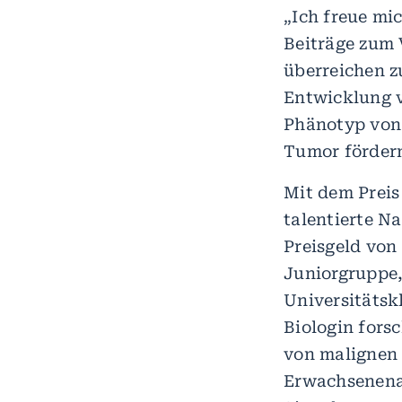
„Ich freue mic
Beiträge zum 
überreichen z
Entwicklung v
Phänotyp von
Tumor fördern
Mit dem Preis
talentierte N
Preisgeld von 
Juniorgruppe
Universitätsk
Biologin fors
von malignen 
Erwachsenenal