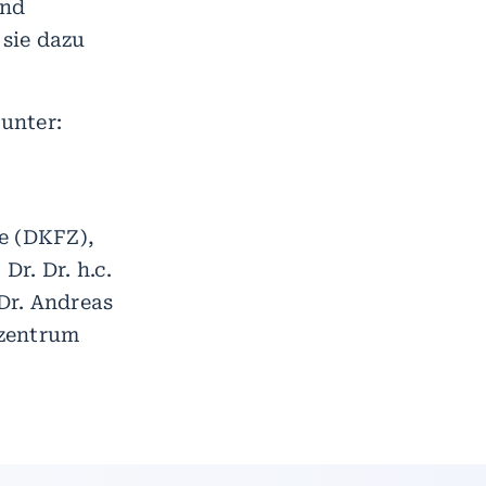
und
sie dazu
 unter:
e (DKFZ),
Dr. Dr. h.c.
 Dr. Andreas
szentrum