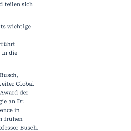
 teilen sich
its wichtige
rführt
 in die
 Busch,
eiter Global
 Award der
ie an Dr.
lence in
n frühen
ofessor Busch.