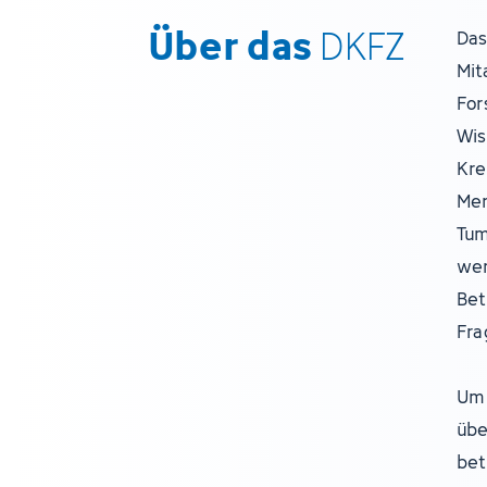
Über das
DKFZ
Das
Mit
For
Wis
Kre
Men
Tum
wer
Bet
Fra
Um 
übe
bet