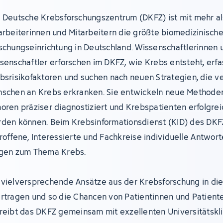
 Deutsche Krebsforschungszentrum (DKFZ) ist mit mehr al
arbeiterinnen und Mitarbeitern die größte biomedizinisch
schungseinrichtung in Deutschland. Wissenschaftlerinnen 
senschaftler erforschen im DKFZ, wie Krebs entsteht, erf
bsrisikofaktoren und suchen nach neuen Strategien, die v
schen an Krebs erkranken. Sie entwickeln neue Methoden
oren präziser diagnostiziert und Krebspatienten erfolgre
den können. Beim Krebsinformationsdienst (KID) des DKF
roffene, Interessierte und Fachkreise individuelle Antwort
gen zum Thema Krebs.
vielversprechende Ansätze aus der Krebsforschung in die 
rtragen und so die Chancen von Patientinnen und Patient
reibt das DKFZ gemeinsam mit exzellenten Universitätskl