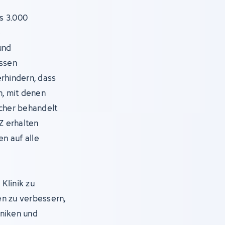
s 3.000
e
und
assen
erhindern, dass
, mit denen
icher behandelt
Z erhalten
en auf alle
Klinik zu
en zu verbessern,
iniken und