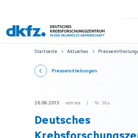
Zum
Zur
Hauptinhalt
Fußzeile
springen
springen
Startseite
Aktuelles
Pressemitteilung
Pressemitteilungen
26.06.2013
von nis
|
Nr. 36a
Deutsches
Krebsforschungsze