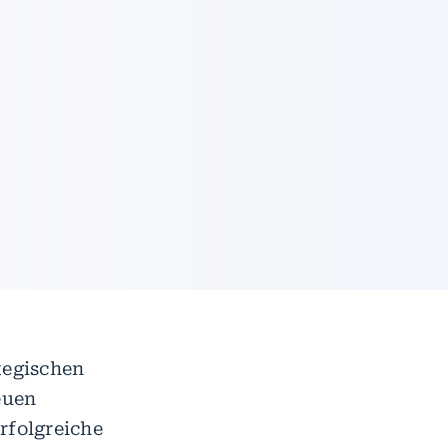
tegischen
euen
rfolgreiche