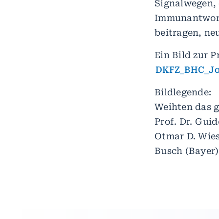
Signalwegen, 
Immunantworte
beitragen, ne
Ein Bild zur P
DKFZ_BHC_Joi
Bildlegende:
Weihten das g
Prof. Dr. Guid
Otmar D. Wiest
Busch (Bayer)