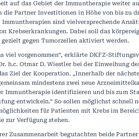
it auf das Gebiet der Immuntherapie weiter au
 die Partner Investitionen in Höhe von bis zu d
. Immuntherapien sind vielversprechende Ansät
n Krebserkrankungen. Dabei soll das körperei
ezielt gegen Tumorzellen aktiviert werden.
s viel vorgenommen“, erklärte DKFZ-Stiftungs
 Dr. h.c. Otmar D. Wiestler bei der Einweihung d
 das Ziel der Kooperation. „Innerhalb der nächst
gemeinsam mindestens zwei neue Arzneimittelk
r Immuntherapie identifizieren und bis zum Sta
üfung entwickeln.“ So sollen möglichst schnell 
glichkeiten für Patienten mit Krebs im Bereic
e zur Verfügung stehen.
rer Zusammenarbeit begutachten beide Partne