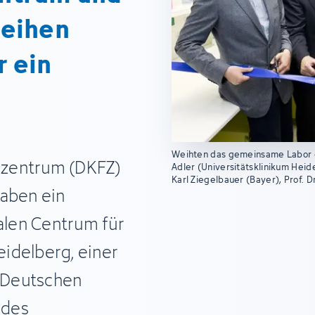
weihen
 ein
Weihten das gemeinsame Labor ein
szentrum (DKFZ)
Adler (Universitätsklinikum Heidel
Karl Ziegelbauer (Bayer), Prof. D
haben ein
len Centrum für
idelberg, einer
 Deutschen
 des