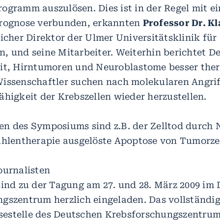
ogramm auszulösen. Dies ist in der Regel mit ei
Prognose verbunden, erkannten
Professor Dr. Kl
licher Direktor der Ulmer Universitätsklinik fü
, und seine Mitarbeiter. Weiterhin berichtet D
it, Hirntumoren und Neuroblastome besser ther
issenschaftler suchen nach molekularen Angrif
ähigkeit der Krebszellen wieder herzustellen.
n des Symposiums sind z.B. der Zelltod durch 
ahlentherapie ausgelöste Apoptose von Tumorze
ournalisten
sind zu der Tagung am 27. und 28. März 2009 im
gszentrum herzlich eingeladen. Das vollständ
essestelle des Deutschen Krebsforschungszentru