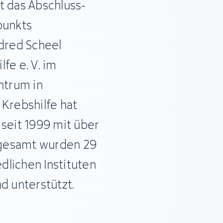
t das Abschluss-
punkts
ldred Scheel
fe e. V. im
ntrum in
 Krebshilfe hat
eit 1999 mit über
nsgesamt wurden 29
dlichen Instituten
d unterstützt.