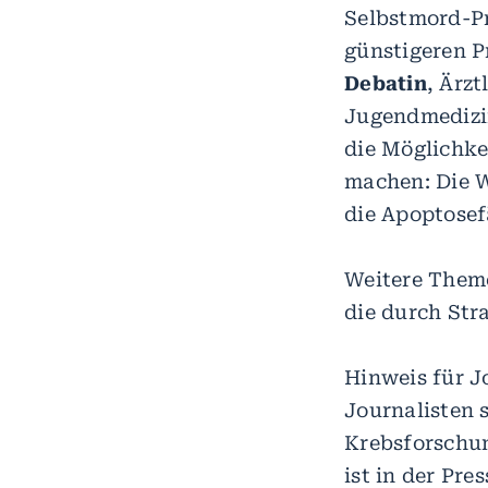
Selbstmord-Pr
günstigeren 
Debatin
, Ärzt
Jugendmedizin
die Möglichke
machen: Die W
die Apoptosef
Weitere Theme
die durch Str
Hinweis für J
Journalisten 
Krebsforschun
ist in der Pr