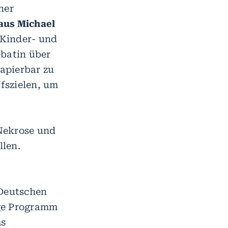
ner
aus Michael
r Kinder- und
ebatin über
apierbar zu
fszielen, um
Nekrose und
llen.
 Deutschen
ige Programm
ms