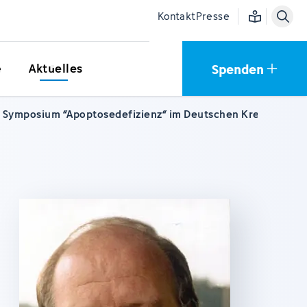
Einfache Sprac
Kontakt
Presse
Spenden
e
Aktuelles
s - Symposium “Apoptosedefizienz“ im Deutschen Krebsforsc