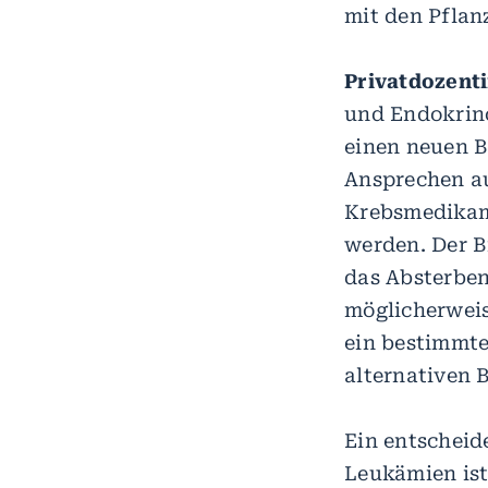
mit den Pflan
Privatdozenti
und Endokrino
einen neuen B
Ansprechen au
Krebsmedikame
werden. Der B
das Absterben
möglicherweise
ein bestimmt
alternativen 
Ein entscheid
Leukämien ist