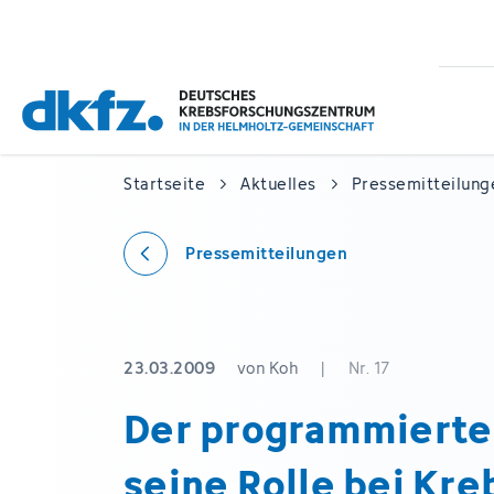
Zum
Zur
Hauptinhalt
Fußzeile
springen
springen
Startseite
Aktuelles
Pressemitteilung
Pressemitteilungen
23.03.2009
von Koh
|
Nr. 17
Der programmierte 
seine Rolle bei Kre