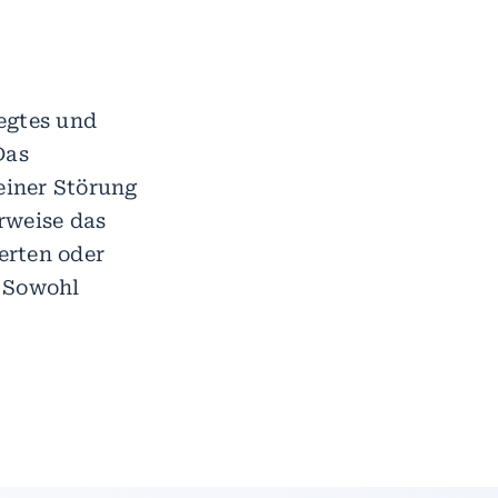
egtes und
Das
einer Störung
rweise das
erten oder
. Sowohl