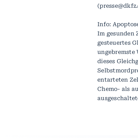
(presse@dkfz.d
Info: Apoptos
Im gesunden Z
gesteuertes G
ungebremste W
dieses Gleich
Selbstmordpro
entarteten Zel
Chemo- als au
ausgeschaltet