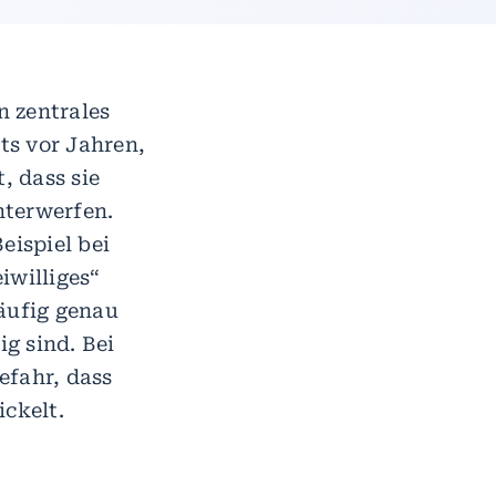
n zentrales
ts vor Jahren,
, dass sie
nterwerfen.
ispiel bei
iwilliges“
häufig genau
g sind. Bei
efahr, dass
ickelt.