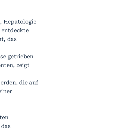
e, Hepatologie
 entdeckte
t, das
r
se getrieben
nten, zeigt
werden, die auf
einer
uten
 das