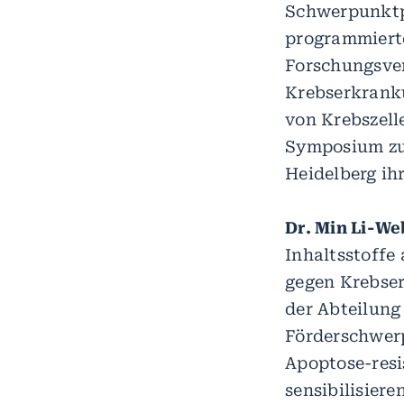
Schwerpunktp
programmierte
Forschungsve
Krebserkranku
von Krebszell
Symposium zum
Heidelberg ih
Dr. Min Li-We
Inhaltsstoffe 
gegen Krebser
der Abteilung
Förderschwer
Apoptose-resi
sensibilisier