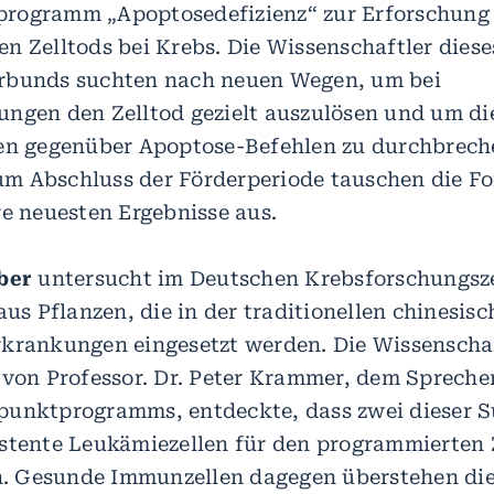
rogramm „Apoptosedefizienz“ zur Erforschung
n Zelltods bei Krebs. Die Wissenschaftler diese
rbunds suchten nach neuen Wegen, um bei
ngen den Zelltod gezielt auszulösen und um di
en gegenüber Apoptose-Befehlen zu durchbrech
 Abschluss der Förderperiode tauschen die Fo
re neuesten Ergebnisse aus.
ber
untersucht im Deutschen Krebsforschungs
aus Pflanzen, die in der traditionellen chinesis
krankungen eingesetzt werden. Die Wissenschaf
 von Professor. Dr. Peter Krammer, dem Spreche
punktprogramms, entdeckte, dass zwei dieser 
stente Leukämiezellen für den programmierten 
en. Gesunde Immunzellen dagegen überstehen d