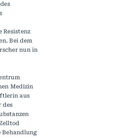
 des
s
e Resistenz
en. Bei dem
rscher nun in
zentrum
chen Medizin
tlerin aus
r des
Substanzen
Zelltod
ie Behandlung