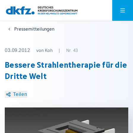
Zum
Zur
Hauptm
Hauptinhalt
Fußzeile
springen
springen
Pressemitteilungen
von Koh
|
Nr. 43
03.09.2012
Bessere Strahlentherapie für die
Dritte Welt
Teilen