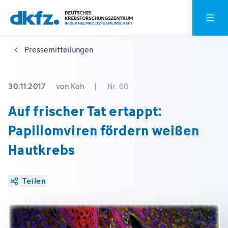
Zum
Zur
Hauptm
Hauptinhalt
Fußzeile
springen
springen
Pressemitteilungen
30.11.2017
von Koh
|
Nr. 60
Auf frischer Tat ertappt:
Papillomviren fördern weißen
Hautkrebs
Teilen