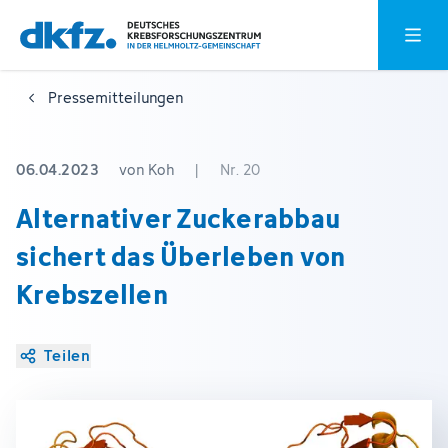
Zum
Zur
Hauptm
Hauptinhalt
Fußzeile
springen
springen
Pressemitteilungen
06.04.2023
von Koh
|
Nr. 20
Alternativer Zuckerabbau
sichert das Überleben von
Krebszellen
Teilen