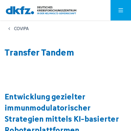
Zum
Zur
Hauptm
Hauptinhalt
Fußzeile
springen
springen
COVIPA
Transfer Tandem
Entwicklung gezielter
immunmodulatorischer
Strategien mittels KI-basierter
Roboterplattformen