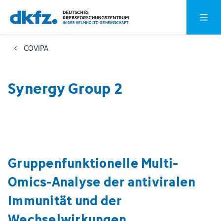
Zum
Zur
Hauptm
Hauptinhalt
Fußzeile
springen
springen
COVIPA
Synergy Group 2
Gruppenfunktionelle Multi-
Omics-Analyse der antiviralen
Immunität und der
Wechselwirkungen