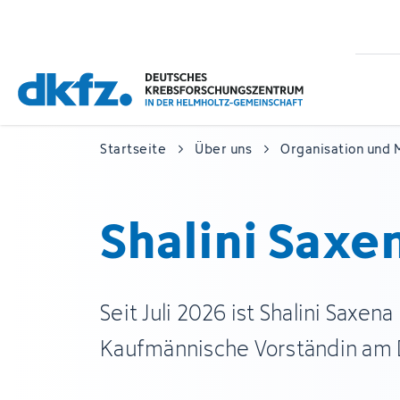
Zum
Zur
Hauptinhalt
Fußzeile
springen
springen
Startseite
Über uns
Organisation und
Shalini Saxe
Seit Juli 2026 ist Shalini Saxe
Kaufmännische Vorständin am 