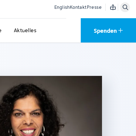
Einfache Sprac
English
Kontakt
Presse
Spenden
e
Aktuelles