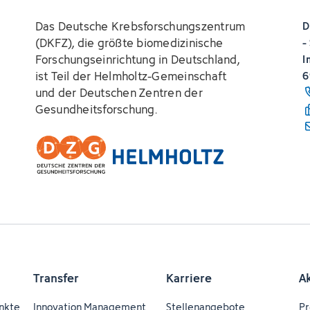
Das Deutsche Krebsforschungszentrum
D
(DKFZ), die größte biomedizinische
-
Forschungseinrichtung in Deutschland,
I
ist Teil der Helmholtz-Gemeinschaft
6
und der Deutschen Zentren der
Gesundheitsforschung.
Transfer
Karriere
A
nkte
Innovation Management
Stellenangebote
Pr