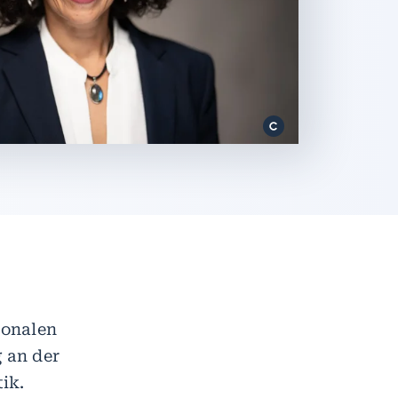
ionalen
 an der
ik.