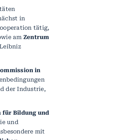
täten
ächst in
operation tätig,
sowie am
Zentrum
Leibniz
Kommission in
menbedingungen
d der Industrie,
 für Bildung und
ie und
nsbesondere mit