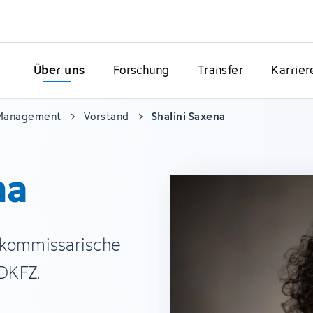
Über uns
Forschung
Transfer
Karrier
 Management
Vorstand
Shalini Saxena
na
na kommissarische
DKFZ.