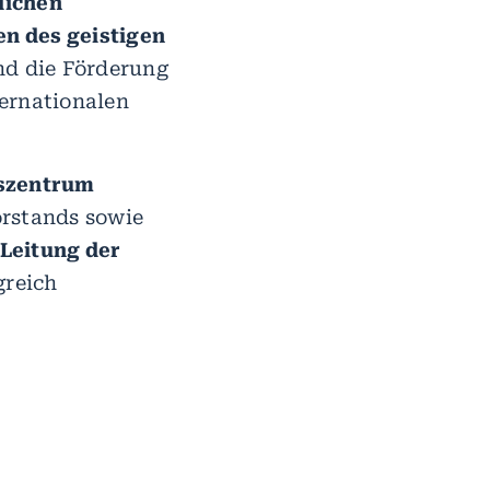
lichen
n des geistigen
und die Förderung
ternationalen
szentrum
orstands sowie
Leitung der
greich