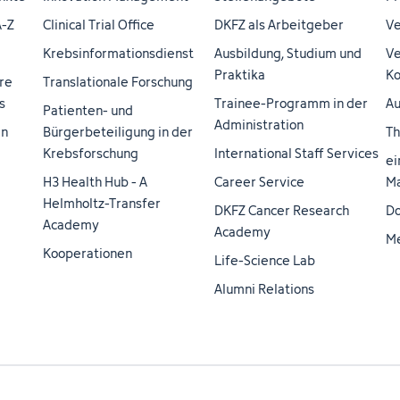
A-Z
Clinical Trial Office
DKFZ als Arbeitgeber
Ve
Krebsinformationsdienst
Ausbildung, Studium und
Ve
Praktika
Ko
re
Translationale Forschung
s
Trainee-Programm in der
Au
Patienten- und
Administration
en
Bürgerbeteiligung in der
Th
Krebsforschung
International Staff Services
ei
H3 Health Hub - A
Career Service
Ma
Helmholtz-Transfer
DKFZ Cancer Research
Do
Academy
Academy
M
Kooperationen
Life-Science Lab
Alumni Relations