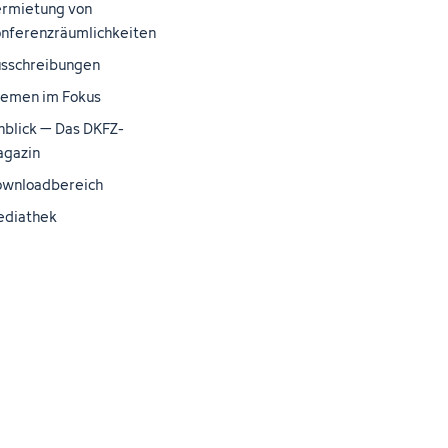
rmietung von
nferenzräumlichkeiten
sschreibungen
emen im Fokus
nblick – Das DKFZ-
gazin
wnloadbereich
ediathek