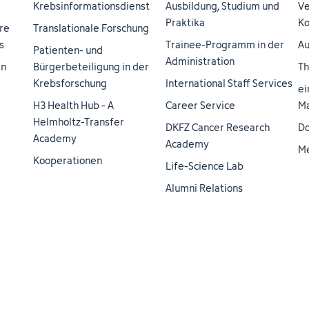
Krebsinformationsdienst
Ausbildung, Studium und
Ve
Praktika
Ko
re
Translationale Forschung
s
Trainee-Programm in der
Au
Patienten- und
Administration
en
Bürgerbeteiligung in der
Th
Krebsforschung
International Staff Services
ei
H3 Health Hub - A
Career Service
Ma
Helmholtz-Transfer
DKFZ Cancer Research
Do
Academy
Academy
M
Kooperationen
Life-Science Lab
Alumni Relations