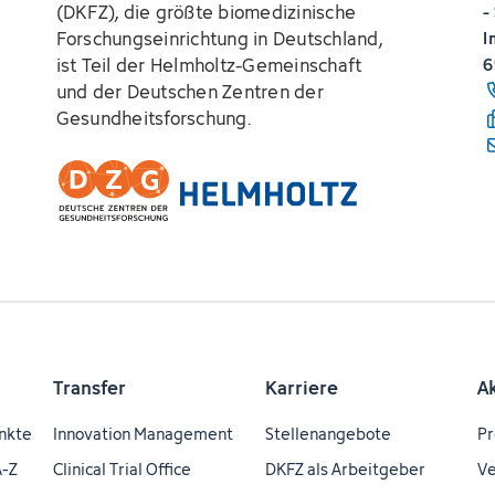
(DKFZ), die größte biomedizinische
-
Forschungseinrichtung in Deutschland,
I
ist Teil der Helmholtz-Gemeinschaft
6
und der Deutschen Zentren der
Gesundheitsforschung.
Transfer
Karriere
A
nkte
Innovation Management
Stellenangebote
Pr
A-Z
Clinical Trial Office
DKFZ als Arbeitgeber
Ve