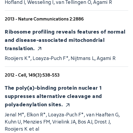
Hofland I, Wesseling I, van Tellingen O, Agami R
2013 - Nature Communications 2:2886
Ribosome profiling reveals features of normal
and disease-associated mitochondrial
translation.
Rooijers K*, Loayza-Puch F*, Nijtmans L, Agami R
2012 - Cell, 149(3):538-553
The poly(a)-binding protein nuclear 1
suppresses alternative cleavage and
polyadenylation sites.
Jenal M*, Elkon R*, Loayza-Puch F*, van Haaften G,
Kuhn U, Menzies FM, Vrielink JA, Bos AJ, Drost J,
Rooijers K et al