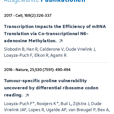
2017 - Cell, 169(2):326-337
Transcription Impacts the Efficiency of mRNA
Translation via Co-transcriptional N6-
adenosine Methylation.
Slobodin B, Han R, Calderone V, Oude Vrielink J,
Loayza-Puch F, Elkon R, Agami R.
2016 - Nature, 25;530 (7591): 490-494
Tumour-specific proline vulnerability
uncovered by differential ribosome codon
reading.
Loayza-Puch F*, Rooijers K*, Buil L, Zijlstra J, Oude
Vrielink JAF, Lopes R, Ugalde AP, van Breugel P, Bex A,