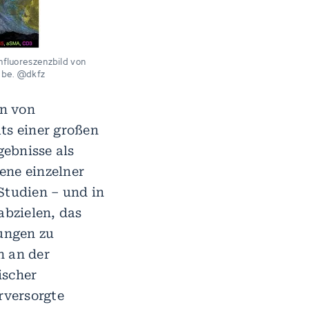
fluoreszenzbild von
ebe. @dkfz
en von
ts einer großen
ebnisse als
ene einzelner
Studien – und in
abzielen, das
ungen zu
n an der
ischer
rversorgte