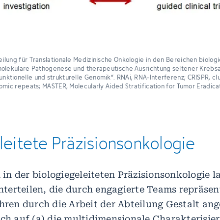
ilung für Translationale Medizinische Onkologie in den Bereichen biolog
molekulare Pathogenese und therapeutische Ausrichtung seltener Kreb
ktionelle und strukturelle Genomik“. RNAi, RNA-Interferenz; CRISPR, cl
omic repeats; MASTER, Molecularly Aided Stratification for Tumor Eradic
leitete
Präzisionsonkologie
n der biologiegeleiteten Präzisionsonkologie la
erteilen, die durch engagierte Teams repräsent
ahren durch die Arbeit der Abteilung Gestalt 
ich auf (a) die multidimensionale Charakterisie