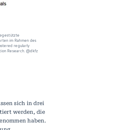
iegestützte
sarten im Rahmen des
ustered regularly
ation Research. @dkfz
ssen sich in drei
iert werden, die
angenommen haben.
rung