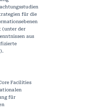
achtungsstudien
rategien für die
formationsebenen
 (unter der
kenntnissen aus
fizierte
).
re Facilities
ationalen
ung für
en