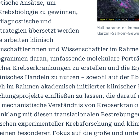
etische Ansätze, um
 Krebsbiologie zu gewinnen,
 diagnostische und
Multiparameter-Immun
trategien übersetzt werden
Klarzell-Sarkom-Gew
 arbeiten klinisch
senschaftlerinnen und Wissenschaftler im Rahm
ogrammen daran, umfassende molekulare Porträ
her Krebserkrankungen zu erstellen und die Erg
inisches Handeln zu nutzen – sowohl auf der Eb
ch im Rahmen akademisch initiierter klinischer 
chungsprojekte einfließen zu lassen, die darauf 
d mechanistische Verständnis von Krebserkrank
inklang mit diesen translationalen Bestrebunge
ischen experimenteller Krebsforschung und klin
einen besonderen Fokus auf die große und unte