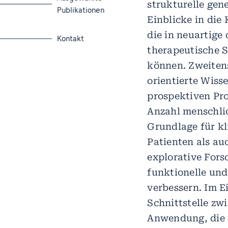
strukturelle gen
Publikationen
Einblicke in die
die in neuartige
Zum Abschnitt springen
Kontakt
therapeutische S
können. Zweitens
orientierte Wis
prospektiven Pr
Anzahl menschlic
Grundlage für kl
Patienten als au
explorative Fors
funktionelle un
verbessern. Im E
Schnittstelle zw
Anwendung, die 