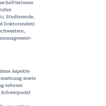
nschaftlerinnen
tufen
c. Studierende,
nd Doktoranden)
schwestern,
enmanagement-
iedene Aspekte
 Umsetzung sowie
g seltener
er Schwerpunkt