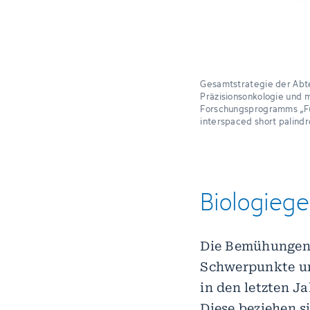
Gesamtstrategie der Abte
Präzisionsonkologie und 
Forschungsprogramms „Fun
interspaced short palindr
Biologiege
Die Bemühungen i
Schwerpunkte unt
in den letzten J
Diese beziehen s