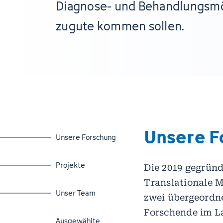
Diagnose- und Behandlungsmö
zugute kommen sollen.
Unsere F
Zum Abschnitt springen
Unsere Forschung
Zum Abschnitt springen
Projekte
Die 2019 gegründ
Translationale M
Zum Abschnitt springen
Unser Team
zwei übergeordne
Forschende im L
Zum Abschnitt springen
Ausgewählte