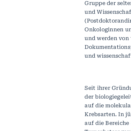
Gruppe der selte
und Wissenschaft
(Postdoktorandin
Onkologinnen un
und werden von 
Dokumentationsp
und wissenschaft
Seit ihrer Gründ
der biologiegele
auf die molekula
Krebsarten. In j
auf die Bereiche