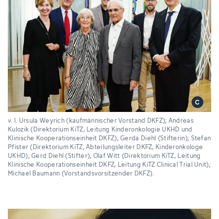
v. l. Ursula Weyrich (kaufmännischer Vorstand DKFZ); Andreas
Kulozik (Direktorium KiTZ, Leitung Kinderonkologie UKHD und
Klinische Kooperationseinheit DKFZ); Gerda Diehl (Stifterin); Stefan
Pfister (Direktorium KiTZ, Abteilungsleiter DKFZ, Kinderonkologe
UKHD); Gerd Diehl (Stifter); Olaf Witt (Direktorium KiTZ, Leitung
Klinische Kooperationseinheit DKFZ, Leitung KiTZ Clinical Trial Unit);
Michael Baumann (Vorstandsvorsitzender DKFZ).