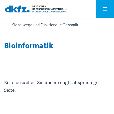
Zum
Zur
Hauptm
Hauptinhalt
Fußzeile
springen
springen
Signalwege und Funktionelle Genomik
Bioinformatik
Bitte besuchen Sie unsere englischsprachige
Seite.