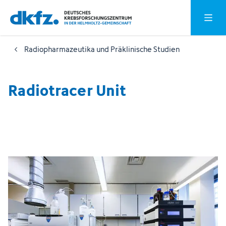
Zum
Zur
Hauptm
Hauptinhalt
Fußzeile
springen
springen
Radiopharmazeutika und Präklinische Studien
Radiotracer Unit