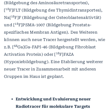
(Bildgebung des Aminosäuretransportes),
18
[
F]FLT (Bildgebung des Thymidintransportes),
18
Na[
F]F (Bildgebung der Osteoblastenaktivtät)
18
und [
F]PSMA-1007 (Bildgebung Prostata-
spezifisches Membran Antigen). Des Weiteren
können auch neue Tracer hergestellt werden, wie
68
z.B. [
Ga]Ga-FAPI-46 (Bildgebung Fibroblast
18
Activation Protein) oder [
F]FAZA
(Hypoxiebildgebung). Eine Etablierung weiterer
neuer Tracer in Zusammenarbeit mit anderen
Gruppen im Haus ist geplant.
Entwicklung und Evaluierung neuer
Radiotracer für molekulare Targets