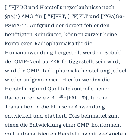
18
[
F]FDG und Herstellungserlaubnisse nach
18
18
68
§13(1) AMG für [
F]FET, [
F]FLT und [
Ga]Ga-
PSMA-11. Aufgrund der derzeit fehlenden
benötigten Reinräume, können zurzeit keine
komplexen Radiopharmaka für die
Humananwendung hergestellt werden. Sobald
der GMP-Neubau FER fertiggestellt sein wird,
wird die GMP-Radiopharmakaherstellung jedoch
wieder aufgenommen. Hierfür werden die
Herstellung und Qualitätskontrolle neuer
18
Radiotracer, wie z.B. [
F]FAPI-74, für die
Translation in die klinische Anwendung
entwickelt und etabliert. Dies beinhaltet zum
einen die Entwicklung einer GMP-konformen,
voll-automatisierten Herstellung mit geeigneten