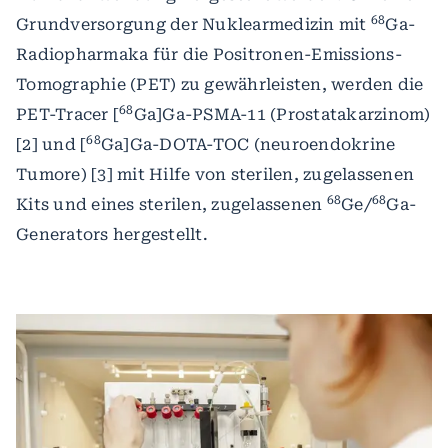
68
Grundversorgung der Nuklearmedizin mit
Ga-
Radiopharmaka für die Positronen-Emissions-
Tomographie (PET) zu gewährleisten, werden die
68
PET-Tracer [
Ga]Ga-PSMA-11 (Prostatakarzinom)
68
[2] und [
Ga]Ga-DOTA-TOC (neuroendokrine
Tumore) [3] mit Hilfe von sterilen, zugelassenen
68
68
Kits und eines sterilen, zugelassenen
Ge/
Ga-
Generators hergestellt.