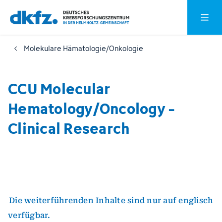
Zum
Zur
Hauptm
Hauptinhalt
Fußzeile
springen
springen
Molekulare Hämatologie/Onkologie
CCU Molecular
Hematology/Oncology -
Clinical Research
Die weiterführenden Inhalte sind nur auf englisch
verfügbar.