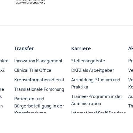
Transfer
Karriere
A
nkte
Innovation Management
Stellenangebote
Pr
A-Z
Clinical Trial Office
DKFZ als Arbeitgeber
Ve
Krebsinformationsdienst
Ausbildung, Studium und
Ve
Praktika
Ko
re
Translationale Forschung
s
Trainee-Programm in der
Au
Patienten- und
Administration
en
Bürgerbeteiligung in der
Th
Krebsforschung
International Staff Services
ei
H3 Health Hub - A
Career Service
Ma
Helmholtz-Transfer
DKFZ Cancer Research
Do