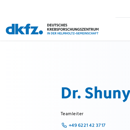
Zum
Zur
Hauptinhalt
Fußzeile
springen
springen
Dr. Shun
Teamleiter
+49 6221 42 3717