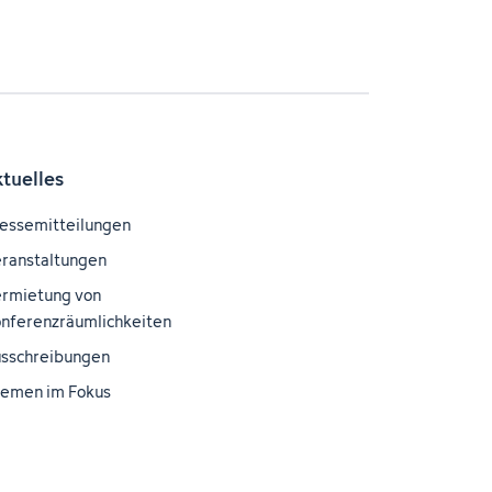
ktuelles
essemitteilungen
ranstaltungen
rmietung von
nferenzräumlichkeiten
sschreibungen
emen im Fokus
nblick – Das DKFZ-
gazin
wnloadbereich