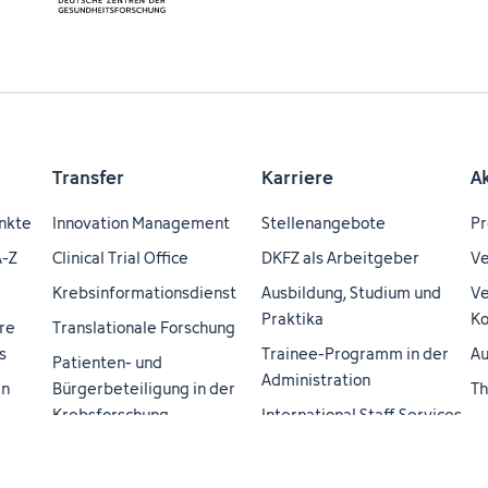
Transfer
Karriere
A
nkte
Innovation Management
Stellenangebote
Pr
A-Z
Clinical Trial Office
DKFZ als Arbeitgeber
Ve
Krebsinformationsdienst
Ausbildung, Studium und
Ve
Praktika
Ko
re
Translationale Forschung
s
Trainee-Programm in der
Au
Patienten- und
Administration
en
Bürgerbeteiligung in der
Th
Krebsforschung
International Staff Services
ei
H3 Health Hub - A
Career Service
Ma
Helmholtz-Transfer
DKFZ Cancer Research
Do