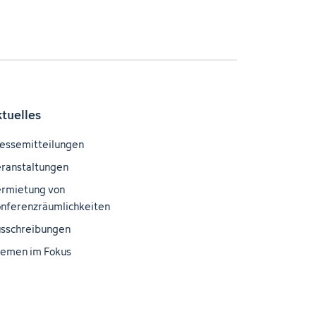
ktuelles
essemitteilungen
ranstaltungen
rmietung von
nferenzräumlichkeiten
sschreibungen
emen im Fokus
nblick – Das DKFZ-
gazin
wnloadbereich