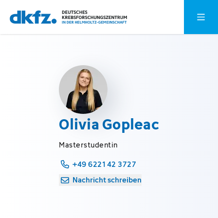
Zum
Zur
Hauptm
Hauptinhalt
Fußzeile
springen
springen
Olivia Gopleac
Masterstudentin
+49 6221 42 3727
Nachricht schreiben