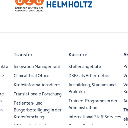
Transfer
Karriere
A
nkte
Innovation Management
Stellenangebote
Pr
A-Z
Clinical Trial Office
DKFZ als Arbeitgeber
Ve
Krebsinformationsdienst
Ausbildung, Studium und
Ve
Praktika
Ko
re
Translationale Forschung
s
Trainee-Programm in der
Au
Patienten- und
Administration
en
Bürgerbeteiligung in der
Th
Krebsforschung
International Staff Services
ei
H3 Health Hub - A
Career Service
Ma