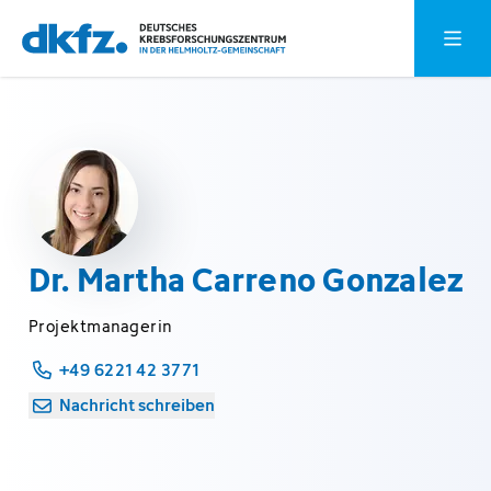
Zum
Zur
Hauptm
Hauptinhalt
Fußzeile
springen
springen
Dr. Martha Carreno Gonzalez
Projektmanagerin
+49 6221 42 3771
Nachricht schreiben