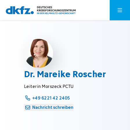
Zum
Zur
Hauptm
Hauptinhalt
Fußzeile
springen
springen
Dr. Mareike Roscher
Leiterin Morszeck PCTU
+49 6221 42 2405
Nachricht schreiben