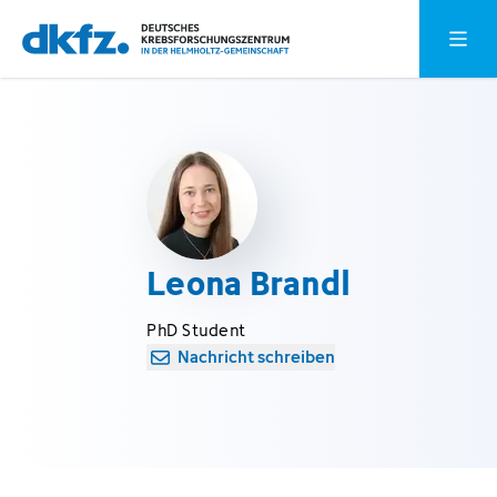
Zum
Zur
Hauptm
Hauptinhalt
Fußzeile
springen
springen
Leona Brandl
PhD Student
Nachricht schreiben