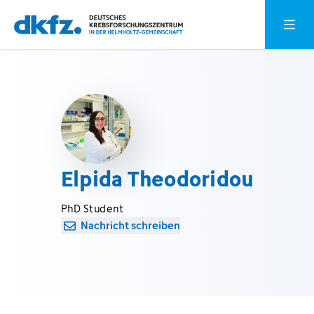
Zum
Zur
Hauptm
Hauptinhalt
Fußzeile
springen
springen
Elpida Theodoridou
PhD Student
Nachricht schreiben