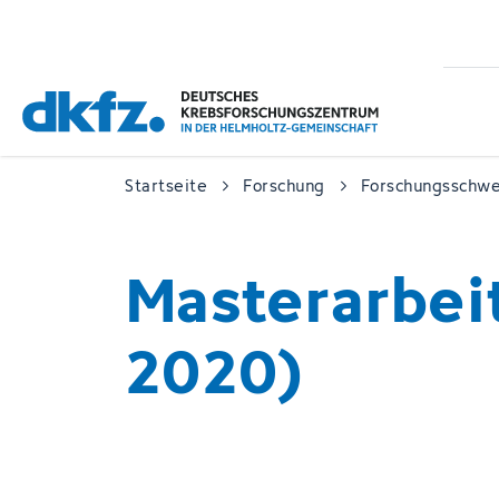
Zum
Zur
Hauptinhalt
Fußzeile
springen
springen
Startseite
Forschung
Forschungsschw
Masterarbeit
2020)