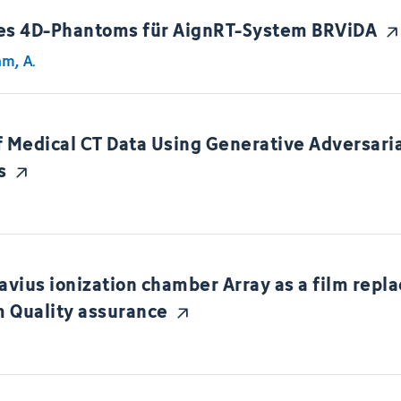
nes 4D-Phantoms für AignRT-System BRViDA
m, A.
f Medical CT Data Using Generative Adversari
s
avius ionization chamber Array as a film repl
m Quality assurance