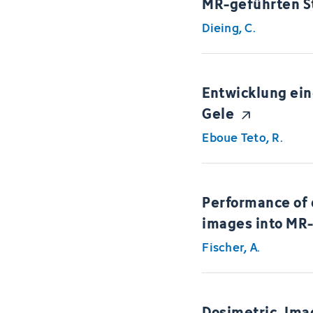
MR-geführten S
Dieing, C.
Entwicklung ein
Gele
Eboue Teto, R.
Performance of 
images into MR-
Fischer, A.
Dosimetric, Ima