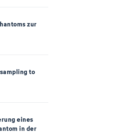
Phantoms zur
 sampling to
erung eines
antom in der