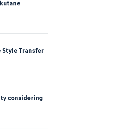
rkutane
 Style Transfer
ity considering