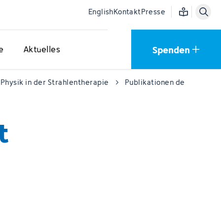
Einfache Sprac
English
Kontakt
Presse
Spenden
e
Aktuelles
Physik in der Strahlentherapie
Publikationen der E040
t