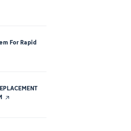
em For Rapid
 REPLACEMENT
M