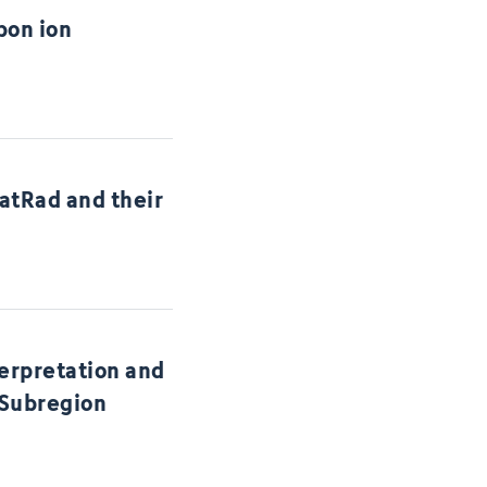
bon ion
matRad and their
erpretation and
 Subregion