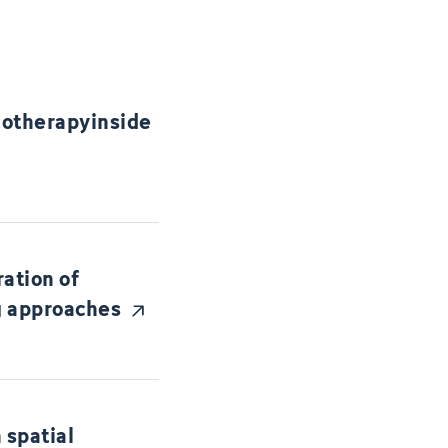
diotherapyinside
ation of
ng approaches
 spatial