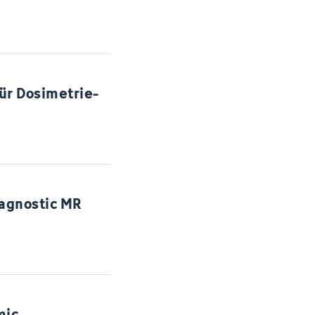
ür Dosimetrie-
iagnostic MR
mic